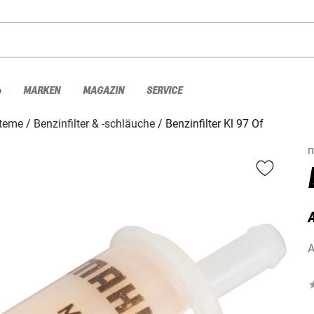
%
MARKEN
MAGAZIN
SERVICE
steme
Benzinfilter & -schläuche
Benzinfilter Kl 97 Of
m
A