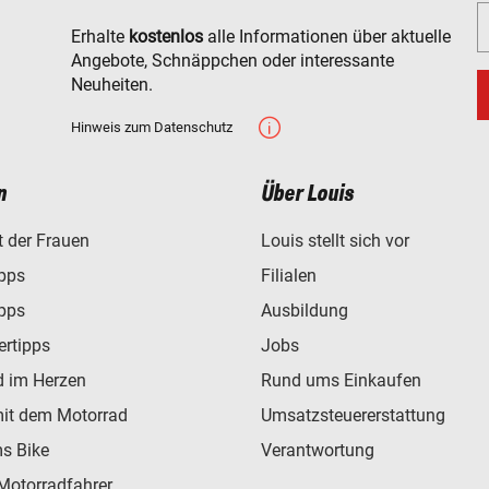
Erhalte
kostenlos
alle Informationen über aktuelle
Angebote, Schnäppchen oder interessante
Neuheiten.
Hinweis zum Datenschutz
n
Über Louis
t der Frauen
Louis stellt sich vor
ipps
Filialen
ipps
Ausbildung
ertipps
Jobs
d im Herzen
Rund ums Einkaufen
mit dem Motorrad
Umsatzsteuererstattung
s Bike
Verantwortung
Motorradfahrer