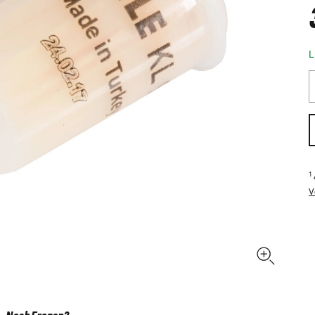
L
1
V