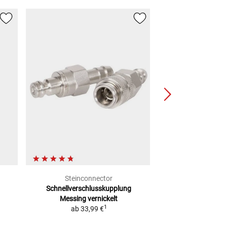
Steinconnector
Bremsflüssigk
Schnellverschlusskupplung
schwarz
Messing vernickelt
15,99
1
ab
33,99 €