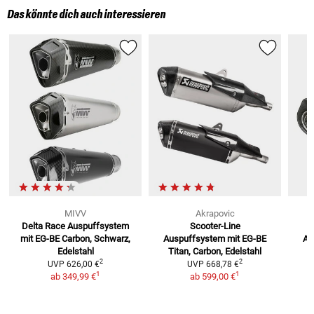
Das könnte dich auch interessieren
MIVV
Akrapovic
Delta Race Auspuffsystem
Scooter-Line
mit EG-BE
Carbon, Schwarz,
Auspuffsystem mit EG-BE
Au
Edelstahl
Titan, Carbon, Edelstahl
2
2
UVP
626,00 €
UVP
668,78 €
1
1
ab
349,99 €
ab
599,00 €