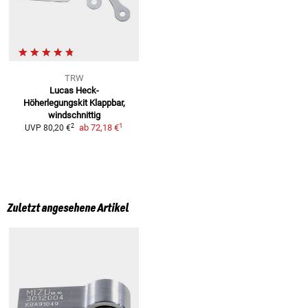
TRW
Lucas Heck-
Höherlegungskit
Klappbar,
windschnittig
1
2
ab
72,18 €
UVP
80,20 €
Zuletzt angesehene Artikel