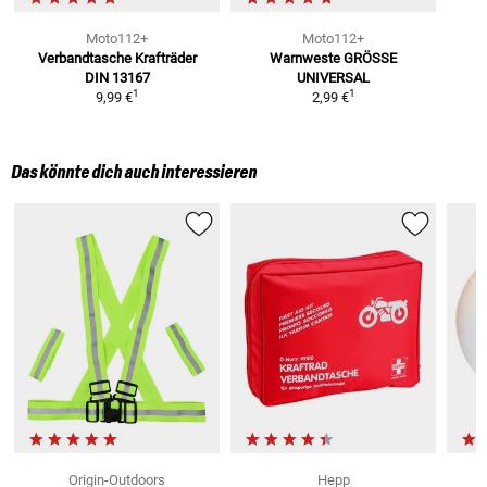
Moto112+
Moto112+
Verbandtasche Krafträder
Warnweste
GRÖSSE
DIN 13167
UNIVERSAL
1
1
9,99 €
2,99 €
Das könnte dich auch interessieren
Origin-Outdoors
Hepp