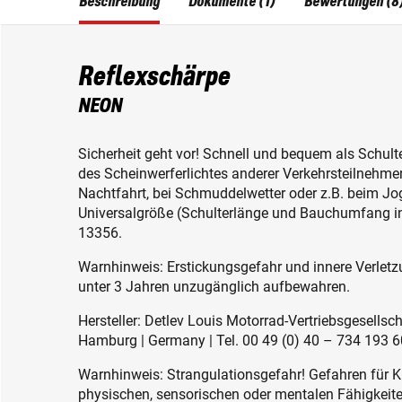
Beschreibung
Dokumente (1)
Bewertungen (8
Reflexschärpe
NEON
Sicherheit geht vor! Schnell und bequem als Schult
des Scheinwerferlichtes anderer Verkehrsteilnehme
Nachtfahrt, bei Schmuddelwetter oder z.B. beim Jog
Universalgröße (Schulterlänge und Bauchumfang indiv
13356.
Warnhinweis: Erstickungsgefahr und innere Verletzu
unter 3 Jahren unzugänglich aufbewahren.
Hersteller: Detlev Louis Motorrad-Vertriebsgesell
Hamburg | Germany | Tel. 00 49 (0) 40 – 734 193 60
Warnhinweis: Strangulationsgefahr! Gefahren für K
physischen, sensorischen oder mentalen Fähigkeiten