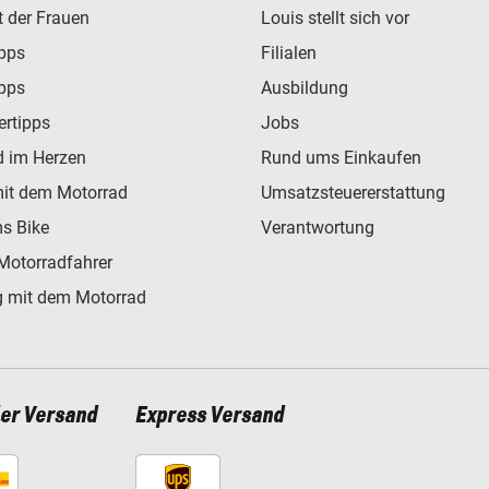
t der Frauen
Louis stellt sich vor
ipps
Filialen
ipps
Ausbildung
ertipps
Jobs
d im Herzen
Rund ums Einkaufen
mit dem Motorrad
Umsatzsteuererstattung
s Bike
Verantwortung
Motorradfahrer
 mit dem Motorrad
ler Versand
Express Versand