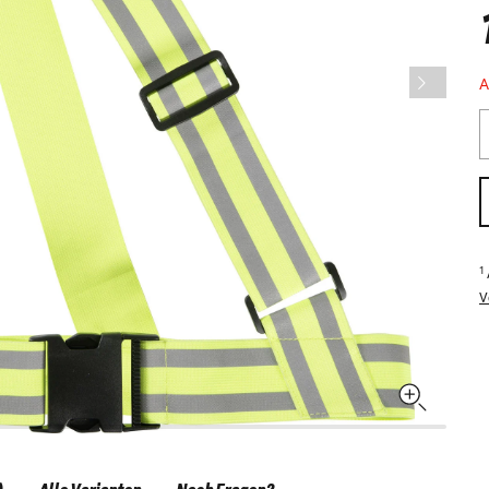
A
1
V