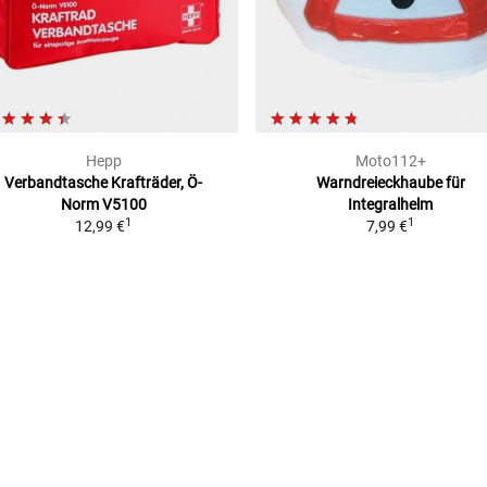
Hepp
Moto112+
Verbandtasche Krafträder, Ö-
Warndreieckhaube
für
Norm V5100
Integralhelm
1
1
12,99 €
7,99 €