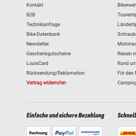
Kontakt
Bikerwel
B2B
Tourent
Technikanfrage
Ländert
Bike-Datenbank
Schraub
Newsletter
Motorra
Geschenkgutscheine
Reisen 
LouisCard
Rund um
Rücksendung/Reklamation
Für den 
Vertrag widerrufen
Camping
Einfache und sichere Bezahlung
Schnel