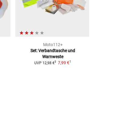
Moto112+
Moto1
Set: Verbandtasche und
Verbandtasche K
Warnweste
131
1
7,99 €
9,99
3
UVP
12,98 €