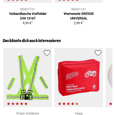
Moto112+
Moto112+
Verbandtasche Krafträder
Warnweste
GRÖSSE
DIN 13167
UNIVERSAL
1
1
9,99 €
2,99 €
Das könnte dich auch interessieren
Origin-Outdoors
Hepp