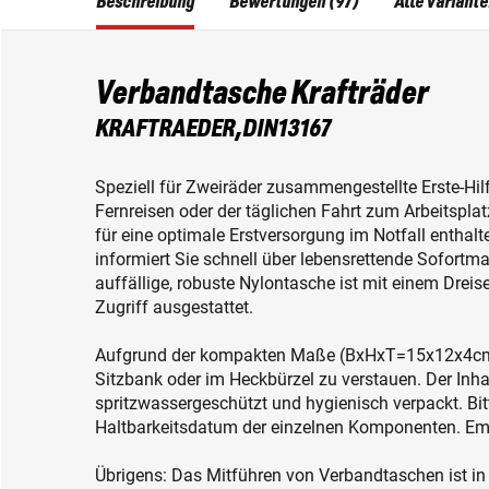
Beschreibung
Bewertungen (97)
Alle Variant
Verbandtasche Krafträder
KRAFTRAEDER,DIN13167
Speziell für Zweiräder zusammengestellte Erste-Hi
Fernreisen oder der täglichen Fahrt zum Arbeitsplat
für eine optimale Erstversorgung im Notfall enthalt
informiert Sie schnell über lebensrettende Sofortm
auffällige, robuste Nylontasche ist mit einem Dreis
Zugriff ausgestattet.
Aufgrund der kompakten Maße (BxHxT=15x12x4cm) i
Sitzbank oder im Heckbürzel zu verstauen. Der Inhal
spritzwassergeschützt und hygienisch verpackt. Bitt
Haltbarkeitsdatum der einzelnen Komponenten. Emp
Übrigens: Das Mitführen von Verbandtaschen ist in vi