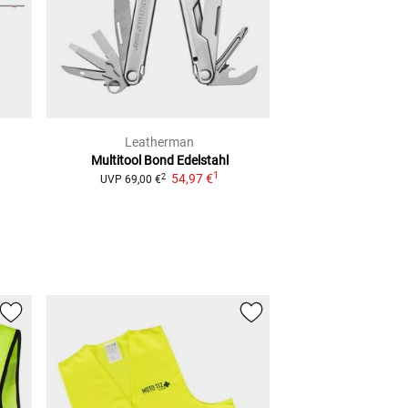
Leatherman
Leathe
Multitool Bond
Edelstahl
Multitool Wing
1
54,97 €
2
2
UVP
69,00 €
UVP
89,00 €