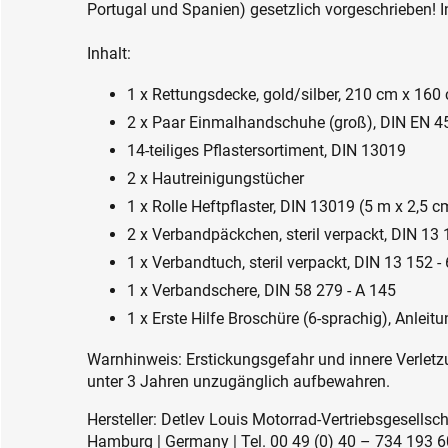
Portugal und Spanien) gesetzlich vorgeschrieben! I
Inhalt:
1 x Rettungsdecke, gold/silber, 210 cm x 160
2 x Paar Einmalhandschuhe (groß), DIN EN 4
14-teiliges Pflastersortiment, DIN 13019
2 x Hautreinigungstücher
1 x Rolle Heftpflaster, DIN 13019 (5 m x 2,5 c
2 x Verbandpäckchen, steril verpackt, DIN 1
1 x Verbandtuch, steril verpackt, DIN 13 152
1 x Verbandschere, DIN 58 279 - A 145
1 x Erste Hilfe Broschüre (6-sprachig), Anleitun
Warnhinweis: Erstickungsgefahr und innere Verletzu
unter 3 Jahren unzugänglich aufbewahren.
Hersteller: Detlev Louis Motorrad-Vertriebsgesell
Hamburg | Germany | Tel. 00 49 (0) 40 – 734 193 60