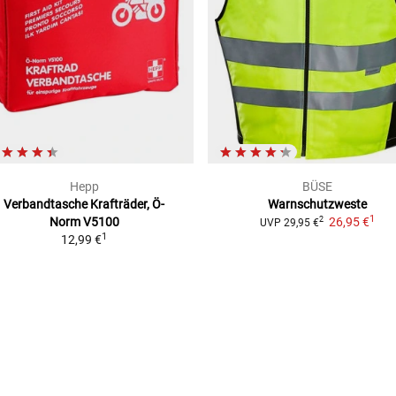
Hepp
BÜSE
Verbandtasche Krafträder, Ö-
Warnschutzweste
1
Norm V5100
26,95 €
2
UVP
29,95 €
1
12,99 €