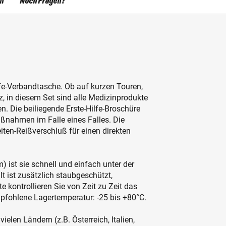
en
Noch Fragen?
lfe-Verbandtasche. Ob auf kurzen Touren,
z, in diesem Set sind alle Medizinprodukte
en. Die beiliegende Erste-Hilfe-Broschüre
aßnahmen im Falle eines Falles. Die
eiten-Reißverschluß für einen direkten
st sie schnell und einfach unter der
t ist zusätzlich staubgeschützt,
e kontrollieren Sie von Zeit zu Zeit das
fohlene Lagertemperatur: -25 bis +80°C.
elen Ländern (z.B. Österreich, Italien,