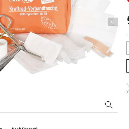
L
1
V