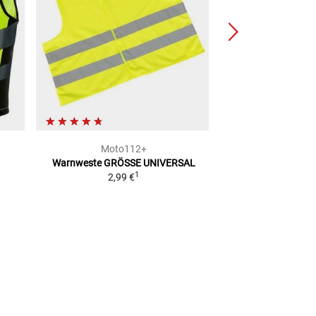
Moto112+
Moto1
Warnweste
GRÖSSE UNIVERSAL
Warndreiec
1
2,99 €
Integra
7,99