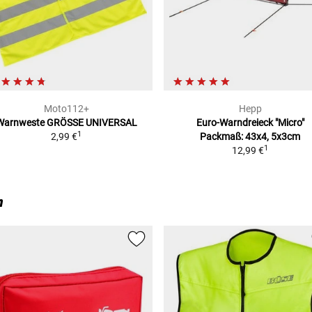
Moto112+
Hepp
Warnweste
GRÖSSE UNIVERSAL
Euro-Warndreieck "Micro"
1
2,99 €
Packmaß: 43x4, 5x3cm
1
12,99 €
n