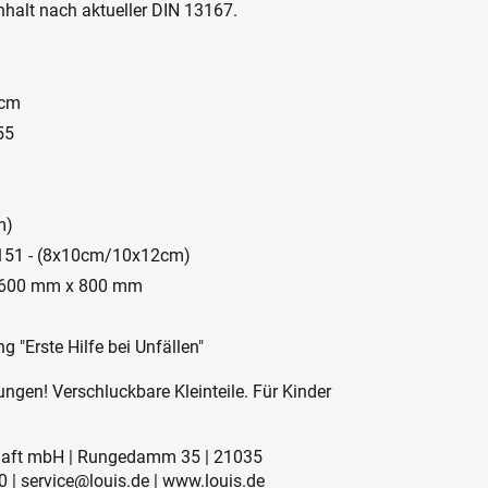
nhalt nach aktueller DIN 13167.
 cm
55
m)
3 151 - (8x10cm/10x12cm)
 - 600 mm x 800 mm
g "Erste Hilfe bei Unfällen"
ngen! Verschluckbare Kleinteile. Für Kinder
schaft mbH | Rungedamm 35 | 21035
 | service@louis.de | www.louis.de