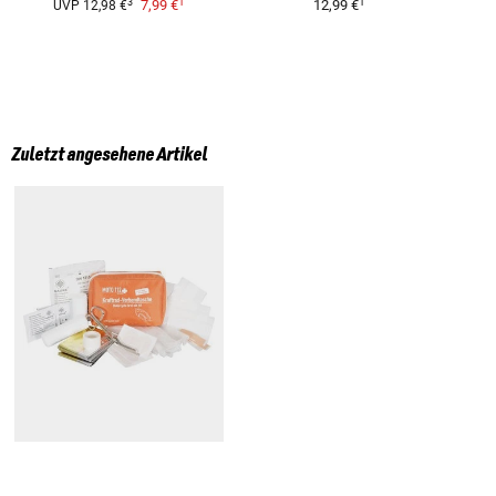
1
1
3
7,99 €
12,99 €
UVP
12,98 €
Zuletzt angesehene Artikel