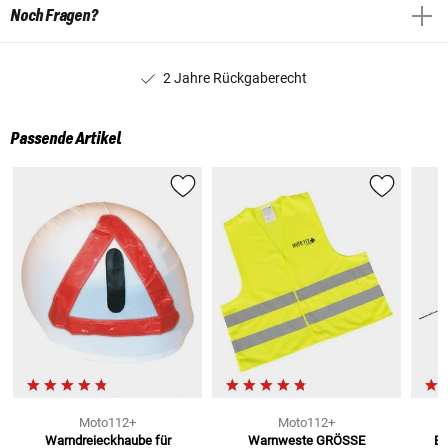
Noch Fragen?
2 Jahre Rückgaberecht
Passende Artikel
Moto112+
Moto112+
Warndreieckhaube
für
Warnweste
GRÖSSE
Eu