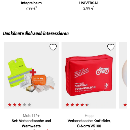
Integralhelm
UNIVERSAL
P
1
1
7,99 €
2,99 €
Das könnte dich auch interessieren
Moto112+
Hepp
Set: Verbandtasche und
Verbandtasche Krafträder,
Warnweste
Ö-Norm V5100