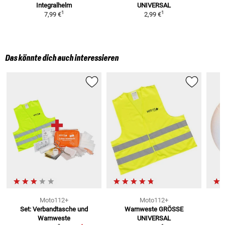
Integralhelm
UNIVERSAL
P
1
1
7,99 €
2,99 €
Das könnte dich auch interessieren
Moto112+
Moto112+
Set: Verbandtasche und
Warnweste
GRÖSSE
Warnweste
UNIVERSAL