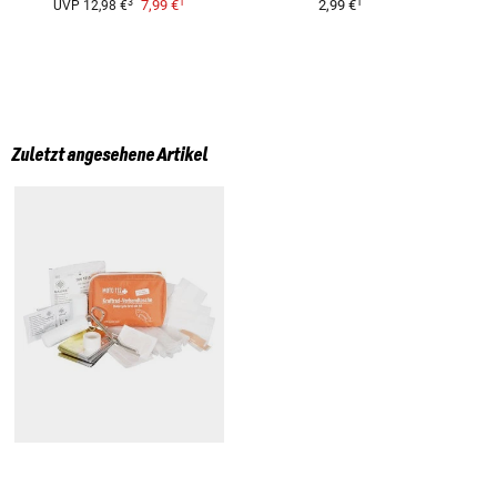
1
1
3
7,99 €
2,99 €
UVP
12,98 €
Zuletzt angesehene Artikel