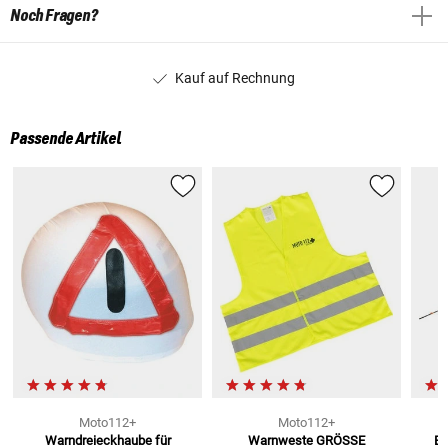
Noch Fragen?
Kauf auf Rechnung
Passende Artikel
Moto112+
Moto112+
Warndreieckhaube
für
Warnweste
GRÖSSE
Eu