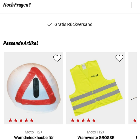
Noch Fragen?
Gratis Rückversand
Passende Artikel
Moto112+
Moto112+
Warndreieckhaube
für
Warnweste
GRÖSSE
Eu