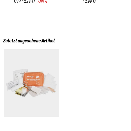
1
1
3
7,99 €
12,99 €
UVP
12,98 €
Zuletzt angesehene Artikel