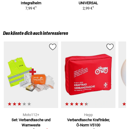
Integralhelm
UNIVERSAL
P
1
1
7,99 €
2,99 €
Das könnte dich auch interessieren
Moto112+
Hepp
Set: Verbandtasche und
Verbandtasche Krafträder,
Warnweste
Ö-Norm V5100