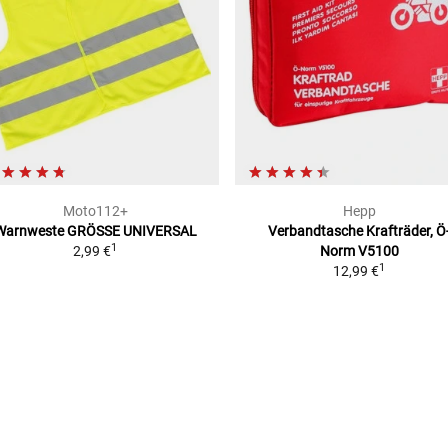
Moto112+
Hepp
Warnweste
GRÖSSE UNIVERSAL
Verbandtasche Krafträder, Ö
1
2,99 €
Norm V5100
1
12,99 €