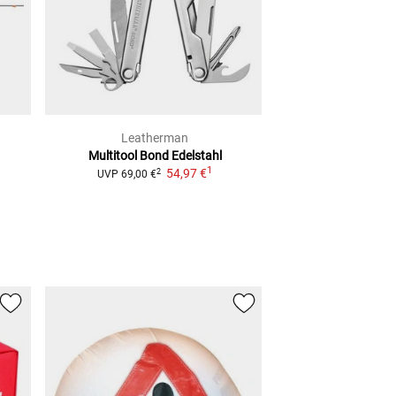
Leatherman
Leathe
Multitool Bond
Edelstahl
Multitool Wing
1
54,97 €
2
2
UVP
69,00 €
UVP
89,00 €