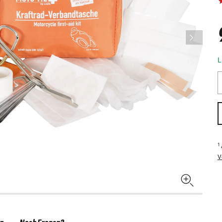
L
1
V