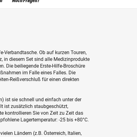
en
Noch Fragen?
lfe-Verbandtasche. Ob auf kurzen Touren,
z, in diesem Set sind alle Medizinprodukte
en. Die beiliegende Erste-Hilfe-Broschüre
aßnahmen im Falle eines Falles. Die
eiten-Reißverschluß für einen direkten
st sie schnell und einfach unter der
t ist zusätzlich staubgeschützt,
e kontrollieren Sie von Zeit zu Zeit das
fohlene Lagertemperatur: -25 bis +80°C.
elen Ländern (z.B. Österreich, Italien,