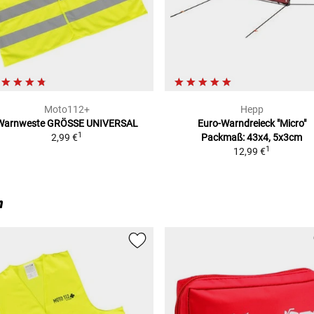
Moto112+
Hepp
Warnweste
GRÖSSE UNIVERSAL
Euro-Warndreieck "Micro"
1
2,99 €
Packmaß: 43x4, 5x3cm
1
12,99 €
n