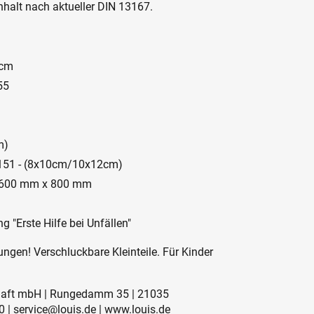
nhalt nach aktueller DIN 13167.
 cm
55
m)
3 151 - (8x10cm/10x12cm)
 - 600 mm x 800 mm
g "Erste Hilfe bei Unfällen"
ngen! Verschluckbare Kleinteile. Für Kinder
schaft mbH | Rungedamm 35 | 21035
 | service@louis.de | www.louis.de