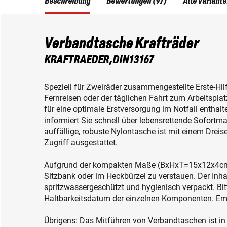
Beschreibung
Bewertungen (97)
Alle Variant
Verbandtasche Krafträder
KRAFTRAEDER,DIN13167
Speziell für Zweiräder zusammengestellte Erste-Hi
Fernreisen oder der täglichen Fahrt zum Arbeitsplat
für eine optimale Erstversorgung im Notfall enthalt
informiert Sie schnell über lebensrettende Sofortm
auffällige, robuste Nylontasche ist mit einem Dreis
Zugriff ausgestattet.
Aufgrund der kompakten Maße (BxHxT=15x12x4cm) i
Sitzbank oder im Heckbürzel zu verstauen. Der Inhal
spritzwassergeschützt und hygienisch verpackt. Bitt
Haltbarkeitsdatum der einzelnen Komponenten. Emp
Übrigens: Das Mitführen von Verbandtaschen ist in vi