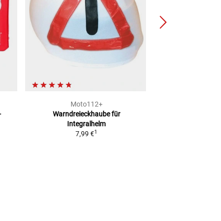
Moto112+
BÜS
-
Warndreieckhaube
für
Warnschu
Integralhelm
2
UVP
29,95 €
1
7,99 €