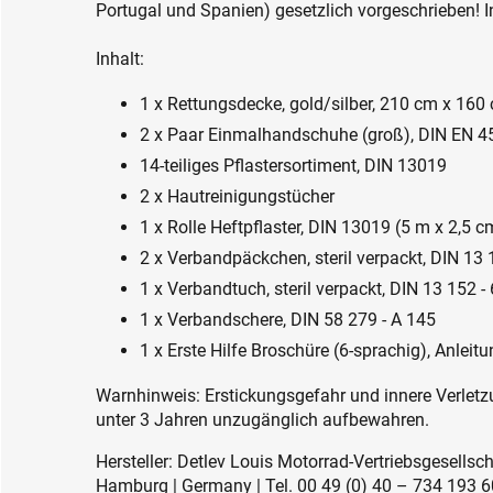
Portugal und Spanien) gesetzlich vorgeschrieben! I
Inhalt:
1 x Rettungsdecke, gold/silber, 210 cm x 160
2 x Paar Einmalhandschuhe (groß), DIN EN 4
14-teiliges Pflastersortiment, DIN 13019
2 x Hautreinigungstücher
1 x Rolle Heftpflaster, DIN 13019 (5 m x 2,5 c
2 x Verbandpäckchen, steril verpackt, DIN 1
1 x Verbandtuch, steril verpackt, DIN 13 152
1 x Verbandschere, DIN 58 279 - A 145
1 x Erste Hilfe Broschüre (6-sprachig), Anleitun
Warnhinweis: Erstickungsgefahr und innere Verletzu
unter 3 Jahren unzugänglich aufbewahren.
Hersteller: Detlev Louis Motorrad-Vertriebsgesell
Hamburg | Germany | Tel. 00 49 (0) 40 – 734 193 60