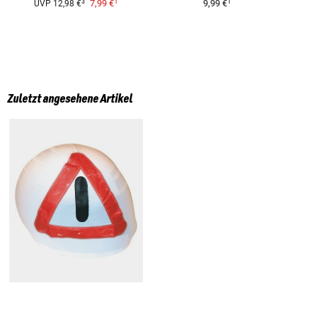
1
1
3
7,99 €
9,99 €
UVP
12,98 €
Zuletzt angesehene Artikel