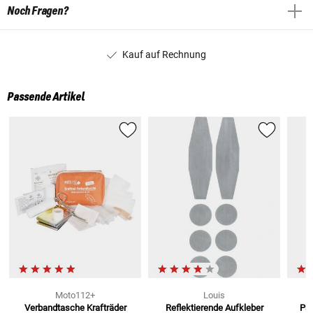
Noch Fragen?
Kauf auf Rechnung
Passende Artikel
Moto112+
Louis
Verbandtasche Krafträder
Reflektierende Aufkleber
Pan