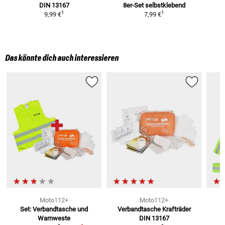
DIN 13167
8er-Set
selbstklebend
1
1
9,99 €
7,99 €
Das könnte dich auch interessieren
Moto112+
Moto112+
Set: Verbandtasche und
Verbandtasche Krafträder
R
Warnweste
DIN 13167
R