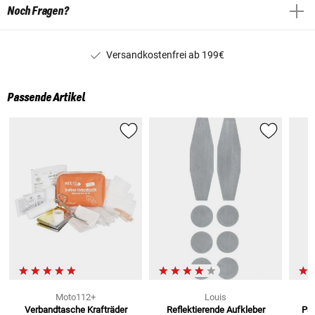
Noch Fragen?
Versandkostenfrei ab 199€
Passende Artikel
Moto112+
Louis
Verbandtasche Krafträder
Reflektierende Aufkleber
Pan