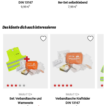
DIN 13167
8er-Set
selbstklebend
1
1
9,99 €
7,99 €
Das könnte dich auch interessieren
Moto112+
Moto112+
Set: Verbandtasche und
Verbandtasche Krafträder
R
Warnweste
DIN 13167
R