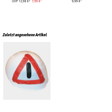
1
1
3
7,99 €
9,99 €
UVP
12,98 €
Zuletzt angesehene Artikel