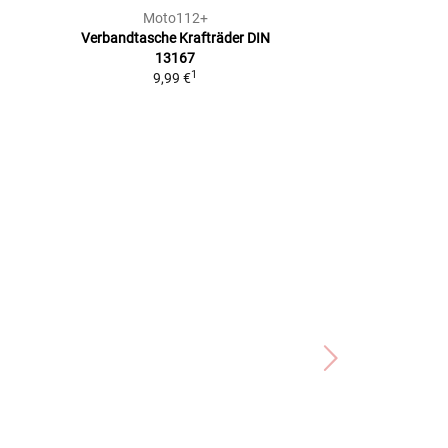
Moto112+
Hep
Verbandtasche Krafträder
DIN
Euro-Warndrei
13167
Packmaß: 43
1
9,99 €
12,99