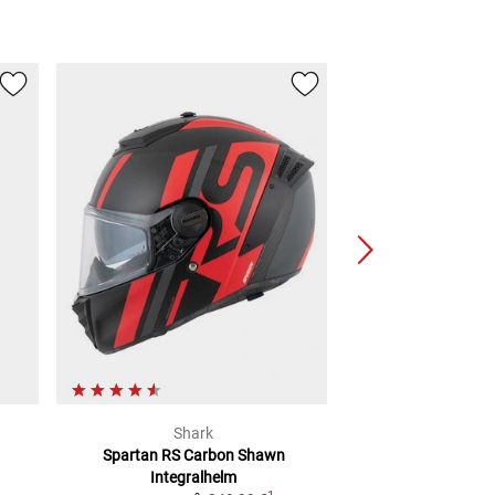
Shark
Hep
Spartan RS Carbon Shawn
Kraftwagen-Verb
Integralhelm
DIN 1