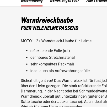
Beschreibung
Bewertungen (40)
Alle Variant
Warndreieckhaube
FUER VIELE HELME PASSEND
MOTO112+ Warndreieck-Haube für Helme:
reflektierende Folie (rot)
dehnbares Stretchmaterial
sehr kompaktes Packmaß
ideal auch als Aufbewahrungshülle
Sicherheit geht vor! Das Warndreieck ist für fast j
über den Helm gezogen. Die stark reflektierende Foli
Dämmerung, in der Nacht oder bei Schmuddelwetter
Warndreieck überall gut unterzubringen (unter der S
Satteltasche oder der Jackentasche). Auch ideal a
Winter) für Ihren Helm zu verwenden.