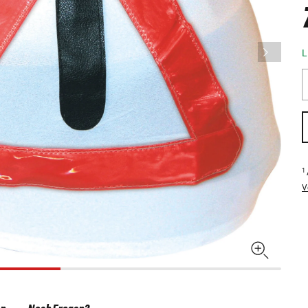
L
1
V