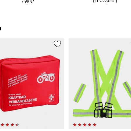
1
1
7,99 €
(
1 L
=
22,48 €
)
n