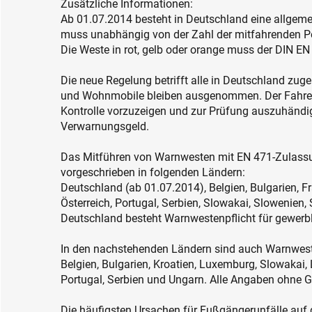
Zusätzliche Informationen:
Ab 01.07.2014 besteht in Deutschland eine allgem
muss unabhängig von der Zahl der mitfahrenden P
Die Weste in rot, gelb oder orange muss der DIN E
Die neue Regelung betrifft alle in Deutschland zu
und Wohnmobile bleiben ausgenommen. Der Fahrer is
Kontrolle vorzuzeigen und zur Prüfung auszuhändig
Verwarnungsgeld.
Das Mitführen von Warnwesten mit EN 471-Zulassu
vorgeschrieben in folgenden Ländern:
Deutschland (ab 01.07.2014), Belgien, Bulgarien, Fr
Österreich, Portugal, Serbien, Slowakai, Slowenien
Deutschland besteht Warnwestenpflicht für gewerb
In den nachstehenden Ländern sind auch Warnweste
Belgien, Bulgarien, Kroatien, Luxemburg, Slowakai
Portugal, Serbien und Ungarn. Alle Angaben ohne 
Die häufigsten Ursachen für Fußgängerunfälle auf