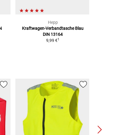
Hepp
Giv
N
Kraftwagen-Verbandtasche Blau
RUECKENPOLSTE
DIN 13164
TREKKER 52
1
9,99 €
50,50