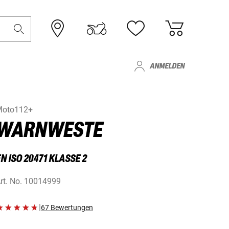
ANMELDEN
Moto112+
WARNWESTE
N ISO 20471 KLASSE 2
rt. No.
10014999
|
67 Bewertungen