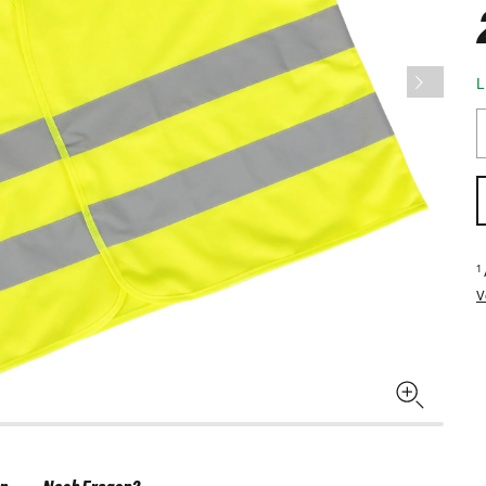
L
1
V