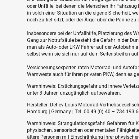
oder Unfälle, bei denen die Menschen ihr Fahrzeug 
in solch einer Situation an die eigene Sicherheit, w
noch zu tief sitzt, oder der Ärger über die Panne zu g
Insbesondere bei der Unfallhilfe, Platzierung des 
Gang zur Notrufsäule besteht die Gefahr in der Du
man als Auto- oder LKW Fahrer auf der Autobahn a
selbst wenn sie sich nur auf dem Seitenstreifen auf
Versicherungsexperten raten Motorrad- und Autofah
Warnweste auch für ihren privaten PKW, denn es geh
Warnhinweis: Erstickungsgefahr und innere Verletzu
unter 3 Jahren unzugänglich aufbewahren.
Hersteller: Detlev Louis Motorrad-Vertriebsgesell
Hamburg | Germany | Tel. 00 49 (0) 40 – 734 193 60
Warnhinweis: Strangulationsgefahr! Gefahren für K
physischen, sensorischen oder mentalen Fähigkeiten
ältere Personen mit Einschränkung ihrer physisch