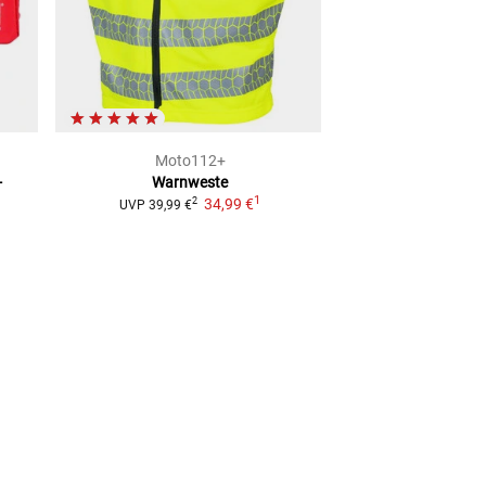
Moto112+
Moto1
-
Warnweste
Warndreiec
1
34,99 €
Integra
2
UVP
39,99 €
7,99