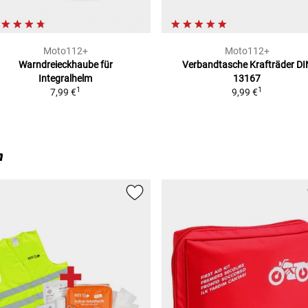
Moto112+
Moto112+
Warndreieckhaube
für
Verbandtasche Krafträder
DI
Integralhelm
13167
1
1
7,99 €
9,99 €
n