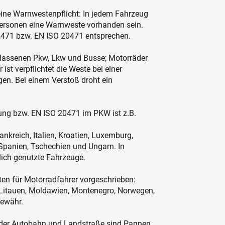
eine Warnwestenpflicht: In jedem Fahrzeug
ersonen eine Warnweste vorhanden sein.
N 471 bzw. EN ISO 20471 entsprechen.
gelassenen Pkw, Lkw und Busse; Motorräder
t verpflichtet die Weste bei einer
en. Bei einem Verstoß droht ein
ng bzw. EN ISO 20471 im PKW ist z.B.
ankreich, Italien, Kroatien, Luxemburg,
, Spanien, Tschechien und Ungarn. In
lich genutzte Fahrzeuge.
n für Motorradfahrer vorgeschrieben:
, Litauen, Moldawien, Montenegro, Norwegen,
Gewähr.
 der Autobahn und Landstraße sind Pannen