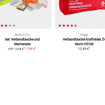
Moto112+
Hepp
Set: Verbandtasche und
Verbandtasche Krafträder, Ö
Warnweste
Norm V5100
1
1
7,99 €
12,99 €
3
UVP
12,98 €