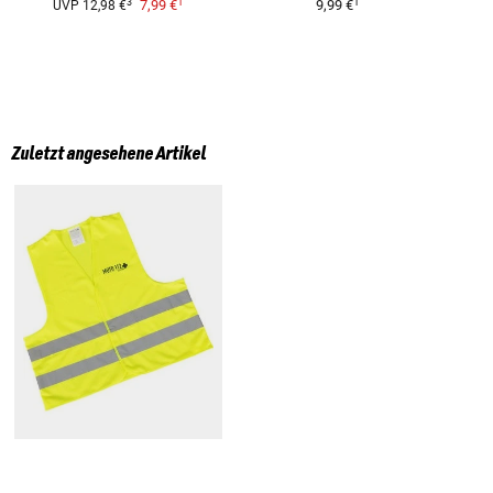
1
1
3
7,99 €
9,99 €
UVP
12,98 €
Zuletzt angesehene Artikel