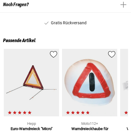
Noch Fragen?
Gratis Rückversand
Passende Artikel
Hepp
Moto112+
Euro-Warndreieck "Micro"
Warndreieckhaube
für
Ve