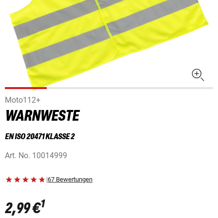
Moto112+
WARNWESTE
EN ISO 20471 KLASSE 2
Art. No.
10014999
|
67 Bewertungen
1
2,99 €