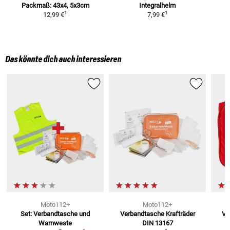
Packmaß: 43x4, 5x3cm
Integralhelm
1
1
12,99 €
7,99 €
Das könnte dich auch interessieren
Moto112+
Moto112+
Set: Verbandtasche und
Verbandtasche Krafträder
Ve
Warnweste
DIN 13167