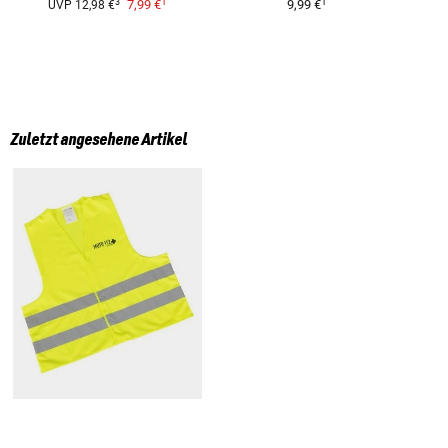
1
1
3
7,99 €
9,99 €
UVP
12,98 €
Zuletzt angesehene Artikel