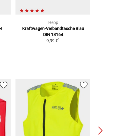
Hepp
Giv
N
Kraftwagen-Verbandtasche Blau
RUECKENPOLSTE
DIN 13164
TREKKER 52
1
9,99 €
50,50