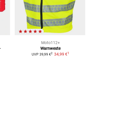
Moto112+
Moto1
-
Warnweste
Warndreiec
1
34,99 €
Integra
2
UVP
39,99 €
7,99