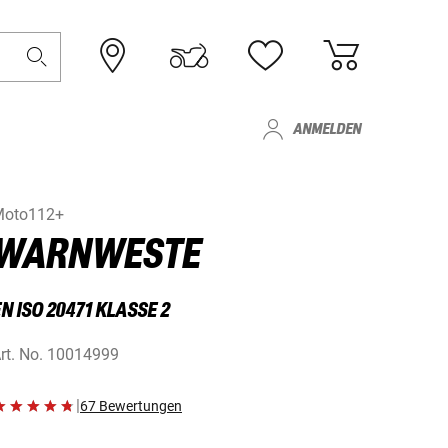
ANMELDEN
Moto112+
WARNWESTE
N ISO 20471 KLASSE 2
rt. No.
10014999
|
67 Bewertungen