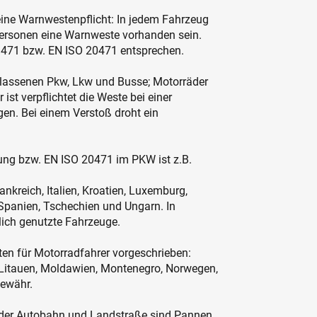
eine Warnwestenpflicht: In jedem Fahrzeug
ersonen eine Warnweste vorhanden sein.
N 471 bzw. EN ISO 20471 entsprechen.
gelassenen Pkw, Lkw und Busse; Motorräder
t verpflichtet die Weste bei einer
en. Bei einem Verstoß droht ein
ng bzw. EN ISO 20471 im PKW ist z.B.
ankreich, Italien, Kroatien, Luxemburg,
, Spanien, Tschechien und Ungarn. In
lich genutzte Fahrzeuge.
n für Motorradfahrer vorgeschrieben:
, Litauen, Moldawien, Montenegro, Norwegen,
Gewähr.
 der Autobahn und Landstraße sind Pannen