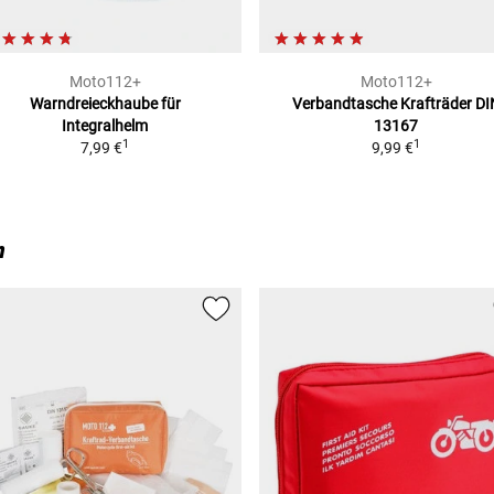
Moto112+
Moto112+
Warndreieckhaube
für
Verbandtasche Krafträder
DI
Integralhelm
13167
1
1
7,99 €
9,99 €
n