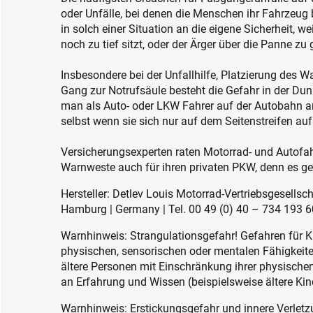
oder Unfälle, bei denen die Menschen ihr Fahrzeug 
in solch einer Situation an die eigene Sicherheit, w
noch zu tief sitzt, oder der Ärger über die Panne zu g
Insbesondere bei der Unfallhilfe, Platzierung des 
Gang zur Notrufsäule besteht die Gefahr in der Du
man als Auto- oder LKW Fahrer auf der Autobahn a
selbst wenn sie sich nur auf dem Seitenstreifen auf
Versicherungsexperten raten Motorrad- und Autofah
Warnweste auch für ihren privaten PKW, denn es geh
Hersteller: Detlev Louis Motorrad-Vertriebsgesell
Hamburg | Germany | Tel. 00 49 (0) 40 – 734 193 60
Warnhinweis: Strangulationsgefahr! Gefahren für K
physischen, sensorischen oder mentalen Fähigkeiten
ältere Personen mit Einschränkung ihrer physisch
an Erfahrung und Wissen (beispielsweise ältere Kin
Warnhinweis: Erstickungsgefahr und innere Verletzu