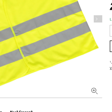
L
1
V