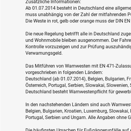
Zusätzliche Informationen:
Ab 01.07.2014 besteht in Deutschland eine allgem
muss unabhängig von der Zahl der mitfahrenden P
Die Weste in rot, gelb oder orange muss der DIN E
Die neue Regelung betrifft alle in Deutschland zu
und Wohnmobile bleiben ausgenommen. Der Fahrer is
Kontrolle vorzuzeigen und zur Prüfung auszuhändig
Verwarnungsgeld.
Das Mitführen von Warnwesten mit EN 471-Zulassu
vorgeschrieben in folgenden Ländern:
Deutschland (ab 01.07.2014), Belgien, Bulgarien, Fr
Österreich, Portugal, Serbien, Slowakai, Slowenien
Deutschland besteht Warnwestenpflicht für gewerb
In den nachstehenden Ländern sind auch Warnweste
Belgien, Bulgarien, Kroatien, Luxemburg, Slowakai
Portugal, Serbien und Ungarn. Alle Angaben ohne 
Die häufigsten Ursachen für Fußgängerunfälle auf