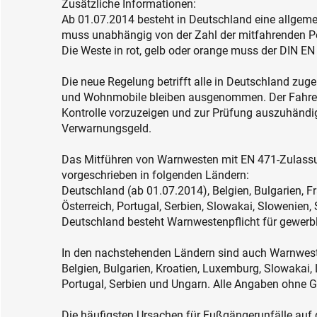
Zusätzliche Informationen:
Ab 01.07.2014 besteht in Deutschland eine allgem
muss unabhängig von der Zahl der mitfahrenden P
Die Weste in rot, gelb oder orange muss der DIN E
Die neue Regelung betrifft alle in Deutschland zu
und Wohnmobile bleiben ausgenommen. Der Fahrer is
Kontrolle vorzuzeigen und zur Prüfung auszuhändig
Verwarnungsgeld.
Das Mitführen von Warnwesten mit EN 471-Zulassu
vorgeschrieben in folgenden Ländern:
Deutschland (ab 01.07.2014), Belgien, Bulgarien, Fr
Österreich, Portugal, Serbien, Slowakai, Slowenien
Deutschland besteht Warnwestenpflicht für gewerb
In den nachstehenden Ländern sind auch Warnweste
Belgien, Bulgarien, Kroatien, Luxemburg, Slowakai
Portugal, Serbien und Ungarn. Alle Angaben ohne 
Die häufigsten Ursachen für Fußgängerunfälle auf