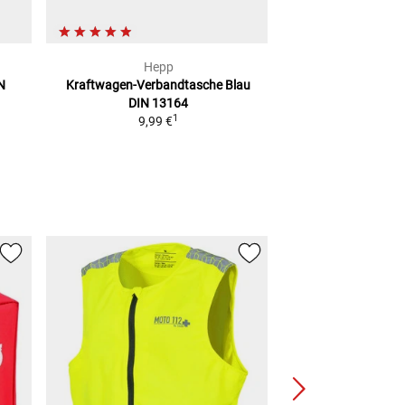
Hepp
Giv
N
Kraftwagen-Verbandtasche Blau
RUECKENPOLSTE
DIN 13164
TREKKER 52
1
9,99 €
50,50