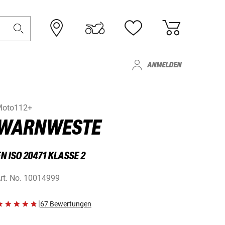
ANMELDEN
Moto112+
WARNWESTE
N ISO 20471 KLASSE 2
rt. No.
10014999
|
67 Bewertungen