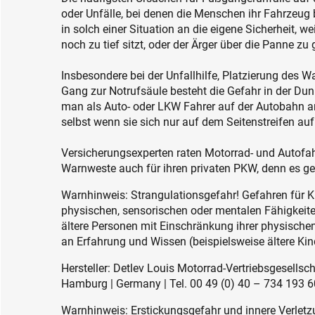
oder Unfälle, bei denen die Menschen ihr Fahrzeug 
in solch einer Situation an die eigene Sicherheit, w
noch zu tief sitzt, oder der Ärger über die Panne zu g
Insbesondere bei der Unfallhilfe, Platzierung des 
Gang zur Notrufsäule besteht die Gefahr in der Du
man als Auto- oder LKW Fahrer auf der Autobahn a
selbst wenn sie sich nur auf dem Seitenstreifen auf
Versicherungsexperten raten Motorrad- und Autofah
Warnweste auch für ihren privaten PKW, denn es geh
Warnhinweis: Strangulationsgefahr! Gefahren für K
physischen, sensorischen oder mentalen Fähigkeiten
ältere Personen mit Einschränkung ihrer physisch
an Erfahrung und Wissen (beispielsweise ältere Kin
Hersteller: Detlev Louis Motorrad-Vertriebsgesell
Hamburg | Germany | Tel. 00 49 (0) 40 – 734 193 60
Warnhinweis: Erstickungsgefahr und innere Verletzu