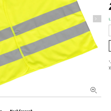
L
1
V