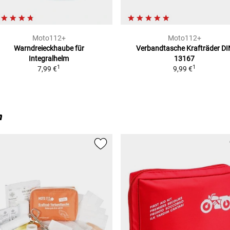
Moto112+
Moto112+
Warndreieckhaube
für
Verbandtasche Krafträder
DI
Integralhelm
13167
1
1
7,99 €
9,99 €
n