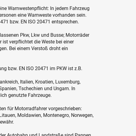
eine Warnwestenpflicht: In jedem Fahrzeug
ersonen eine Warnweste vorhanden sein.
N 471 bzw. EN ISO 20471 entsprechen.
gelassenen Pkw, Lkw und Busse; Motorräder
t verpflichtet die Weste bei einer
en. Bei einem Verstoß droht ein
ng bzw. EN ISO 20471 im PKW ist z.B.
ankreich, Italien, Kroatien, Luxemburg,
, Spanien, Tschechien und Ungarn. In
lich genutzte Fahrzeuge.
n für Motorradfahrer vorgeschrieben:
, Litauen, Moldawien, Montenegro, Norwegen,
Gewähr.
 der Autobahn und Landstraße sind Pannen