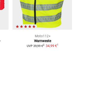
Moto112+
Moto1
-
Warnweste
Warndreiec
1
34,99 €
Integra
2
UVP
39,99 €
7,99