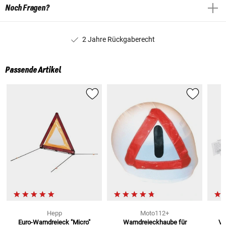
Noch Fragen?
2 Jahre Rückgaberecht
Passende Artikel
Hepp
Moto112+
Euro-Warndreieck "Micro"
Warndreieckhaube
für
Ve