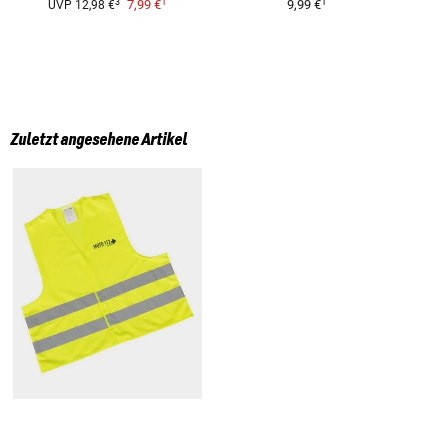
1
1
3
7,99 €
9,99 €
UVP
12,98 €
Zuletzt angesehene Artikel