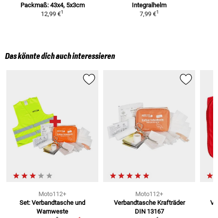
Packmaß: 43x4, 5x3cm
Integralhelm
1
1
12,99 €
7,99 €
Das könnte dich auch interessieren
Moto112+
Moto112+
Set: Verbandtasche und
Verbandtasche Krafträder
Ve
Warnweste
DIN 13167