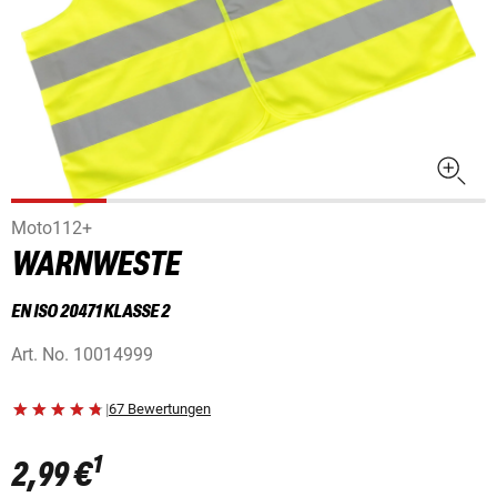
Moto112+
WARNWESTE
EN ISO 20471 KLASSE 2
Art. No.
10014999
|
67 Bewertungen
1
2,99 €