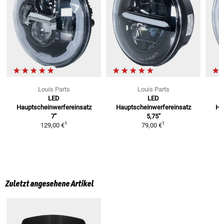
Louis Parts
Louis Parts
LED
LED
Hauptscheinwerfereinsatz
Hauptscheinwerfereinsatz
Ha
7"
5,75"
1
1
129,00 €
79,00 €
Zuletzt angesehene Artikel