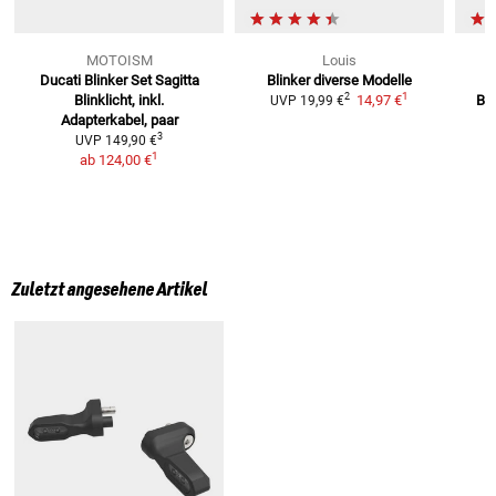
MOTOISM
Louis
Ducati Blinker Set Sagitta
Blinker
diverse Modelle
1
2
Blinklicht, inkl.
14,97 €
Bli
UVP
19,99 €
Adapterkabel, paar
3
UVP
149,90 €
1
ab
124,00 €
Zuletzt angesehene Artikel