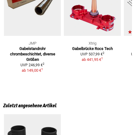
JMP
Xtrig
Gabelstandrohr
Gabelbrücke Rocs Tech
2
chrombeschichtet, diverse
UVP
507,99 €
U
1
Größen
ab
441,95 €
2
UVP
246,99 €
1
ab
149,00 €
Zuletzt angesehene Artikel