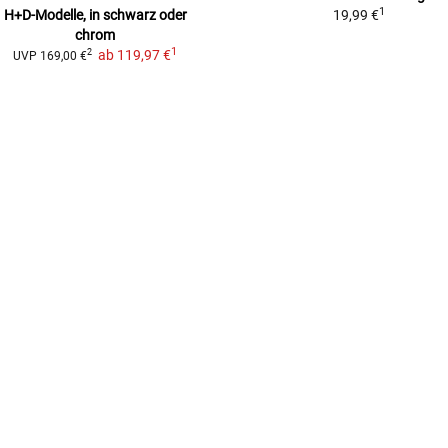
1
H+D-Modelle, in schwarz oder
19,99 €
chrom
1
ab
119,97 €
2
UVP
169,00 €
N/19)
)
39)