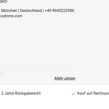
der)!
41 München | Deutschland | +49 8945222986
-customs.com
R)
Mehr zeigen
A01AA)
2 Jahre Rückgaberecht
Kauf auf Rechnun
 4) (MULTI1260SGT/20)