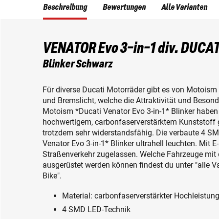
Beschreibung
Bewertungen
Alle Varianten
VENATOR Evo 3-in-1 div. DUCAT
Blinker Schwarz
Für diverse Ducati Motorräder gibt es von Motoism s
und Bremslicht, welche die Attraktivität und Beson
Motoism *Ducati Venator Evo 3-in-1* Blinker haben
hochwertigem, carbonfaserverstärktem Kunststoff ge
trotzdem sehr widerstandsfähig. Die verbaute 4 S
Venator Evo 3-in-1* Blinker ultrahell leuchten. Mit 
Straßenverkehr zugelassen. Welche Fahrzeuge mit d
ausgerüstet werden können findest du unter "alle V
Bike".
Material: carbonfaserverstärkter Hochleistun
4 SMD LED-Technik