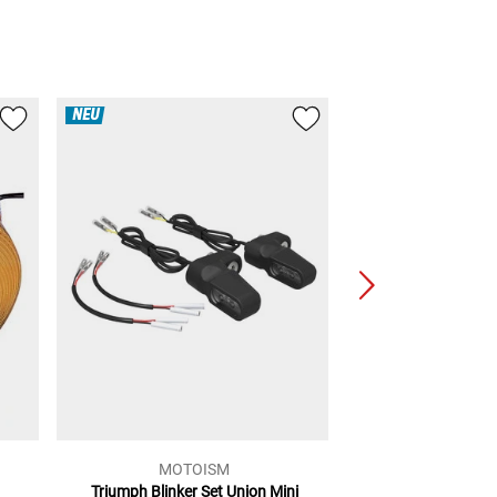
NEU
MOTOISM
HeinzB
Triumph Blinker Set Union Mini
Led Armaturen-Bl