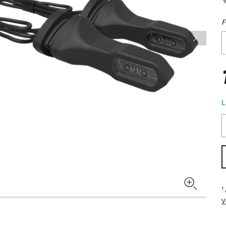
F
L
1
V