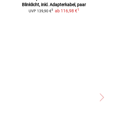
Blinklicht, inkl. Adapterkabel, paar
2
UVP
159,00 €
1
ab
116,98 €
3
UVP
139,90 €