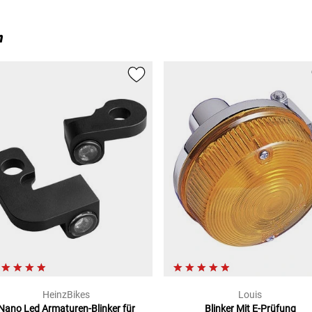
18)
n
/24)
)
20)
PP/16)
HeinzBikes
Louis
)
Nano Led Armaturen-Blinker
für
Blinker Mit E-Prüfung