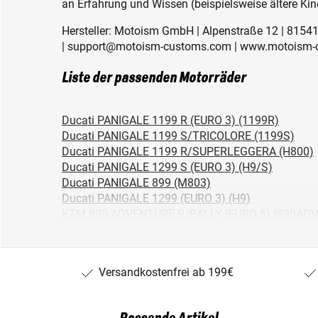
an Erfahrung und Wissen (beispielsweise ältere Kin
Hersteller: Motoism GmbH | Alpenstraße 12 | 815
| support@motoism-customs.com | www.motoism
Liste der passenden Motorräder
Ducati PANIGALE 1199 R (EURO 3) (1199R)
Ducati PANIGALE 1199 S/TRICOLORE (1199S)
Ducati PANIGALE 1199 R/SUPERLEGGERA (H800)
Ducati PANIGALE 1299 S (EURO 3) (H9/S)
Ducati PANIGALE 899 (M803)
Ducati PANIGALE 1299 (EURO 3) (H9)
KTM 890 ADVENTURE R/RALLY (EURO 5) (890ADV
Husqvarna Svartpilen 401 (Euro 5+) (HQSP401/24)
Husqvarna Svartpilen 125 (Euro 5+) (HQSP125/24)
Ducati MULTISTRADA V4 PIKES PEAK (EURO 5) (6
Versandkostenfrei ab 199€
Ducati MULTISTRADA 1260 S GRAND TOUR (EURO
KTM 890 DUKE R (EURO 5) (890DUKER/20)
Ducati Multistrada V2 (890) (MSV2/25)