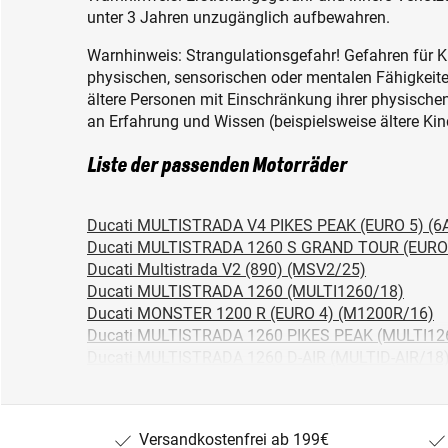
unter 3 Jahren unzugänglich aufbewahren.
Warnhinweis: Strangulationsgefahr! Gefahren für K
physischen, sensorischen oder mentalen Fähigkeiten
ältere Personen mit Einschränkung ihrer physisch
an Erfahrung und Wissen (beispielsweise ältere Kin
Liste der passenden Motorräder
Ducati MULTISTRADA V4 PIKES PEAK (EURO 5) (6
Ducati MULTISTRADA 1260 S GRAND TOUR (EURO
Ducati Multistrada V2 (890) (MSV2/25)
Ducati MULTISTRADA 1260 (MULTI1260/18)
Ducati MONSTER 1200 R (EURO 4) (M1200R/16)
Ducati MULTISTRADA 1260 PIKES PEAK (MULTI12
Ducati MULTISTRADA 1260 D-AIR (MULTID-AIR/18
Ducati MULTISTRADA 1260 S (MULTI1260S/18)
Ducati PANIGALE 959 CORSE (PANIG959C/18)
Ducati STREETFIGHTER 848 (F102AA)
Versandkostenfrei ab 199€
Ducati MONSTER 821 /STRIPE (EURO 4) (M821/17