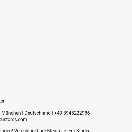
l
ker
41 München | Deutschland | +49 8945222986
-customs.com
ngen! Verschluckbare Kleinteile. Für Kinder