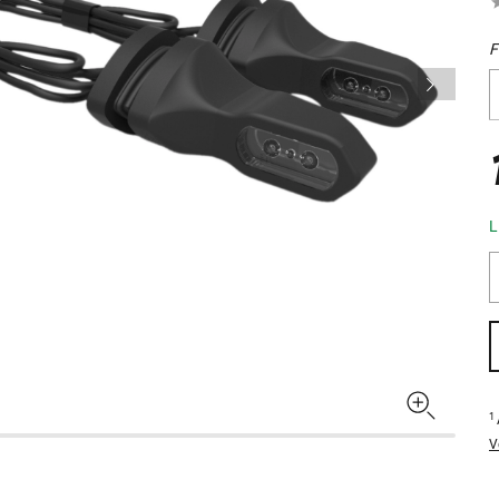
F
L
1
V