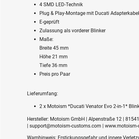
4 SMD LED-Technik
Plug & Play-Montage mit Ducati Adapterkabe
E-geprüft
Zulassung als vorderer Blinker
Maße:
Breite 45 mm
Höhe 21 mm
Tiefe 36 mm
Preis pro Paar
Lieferumfang:
2 x Motoism *Ducati Venator Evo 2-in-1* Blin
Hersteller: Motoism GmbH | Alpenstraße 12 | 815
| support@motoism-customs.com | www.motoism
Warnhinweis: Erstickungsgefahr und innere Verletzu