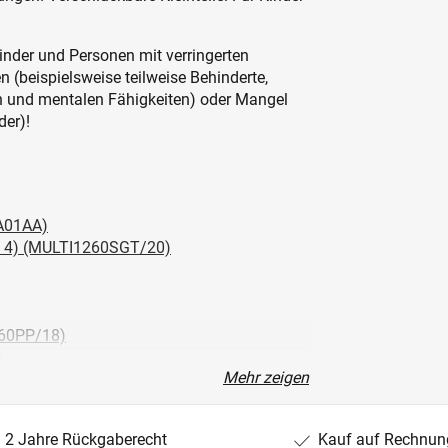
inder und Personen mit verringerten
 (beispielsweise teilweise Behinderte,
en und mentalen Fähigkeiten) oder Mangel
der)!
A01AA)
 4) (MULTI1260SGT/20)
60PP/18)
)
Mehr zeigen
2 Jahre Rückgaberecht
Kauf auf Rechnun
)