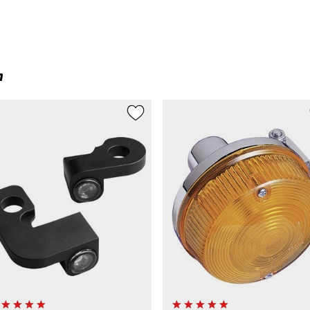
N/19)
)
n
/24)
39)
 5) (MULTI950/21)