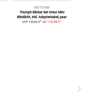
MOTOISM
HeinzB
Triumph Blinker Set Union Mini
Led Armaturen-Bl
Blinklicht, inkl. Adapterkabel, paar
2
UVP
159,00 €
1
ab
116,98 €
3
UVP
139,90 €