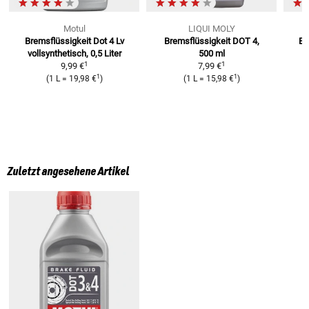
Motul
LIQUI MOLY
Bremsflüssigkeit Dot 4 Lv
Bremsflüssigkeit DOT 4,
Br
vollsynthetisch, 0,5 Liter
500 ml
1
1
9,99 €
7,99 €
1
1
(
1 L
=
19,98 €
)
(
1 L
=
15,98 €
)
Zuletzt angesehene Artikel