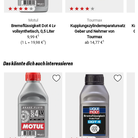
Motul
Tourmax
Bremsflüssigkeit Dot 4 Lv
Kupplungszylinderreparatursatz
Kup
vollsynthetisch, 0,5 Liter
Geber und Nehmer von
Ge
1
9,99 €
Tourmax
1
1
ab
14,77 €
(
1 L
=
19,98 €
)
Das könnte dich auch interessieren