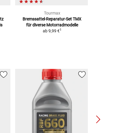
Tourmax
AT
tz
Bremssattel-Reparatur-Set TMX
Bremszylinder-
ls
für diverse Motorradmodelle
2
UVP
21,30 €
1
ab
9,99 €
(
1 KG
=
11