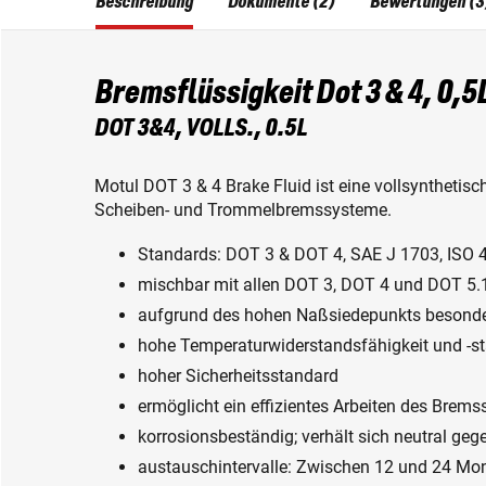
Beschreibung
Dokumente (2)
Bewertungen (3
Bremsflüssigkeit Dot 3 & 4, 0,5
DOT 3&4, VOLLS., 0.5L
Motul DOT 3 & 4 Brake Fluid ist eine vollsynthetisc
Scheiben- und Trommelbremssysteme.
Standards: DOT 3 & DOT 4, SAE J 1703, ISO 
mischbar mit allen DOT 3, DOT 4 und DOT 5.
aufgrund des hohen Naßsiedepunkts besonde
hohe Temperaturwiderstandsfähigkeit und -st
hoher Sicherheitsstandard
ermöglicht ein effizientes Arbeiten des Bre
korrosionsbeständig; verhält sich neutral g
austauschintervalle: Zwischen 12 und 24 Mon