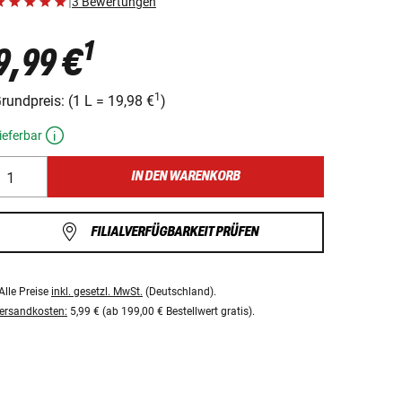
|
3 Bewertungen
1
9,99 €
1
rundpreis:
(
1 L
=
19,98 €
)
ieferbar
IN DEN WARENKORB
FILIALVERFÜGBARKEIT PRÜFEN
Alle Preise
inkl. gesetzl. MwSt.
(Deutschland).
ersandkosten:
5,99 € (ab 199,00 € Bestellwert gratis).