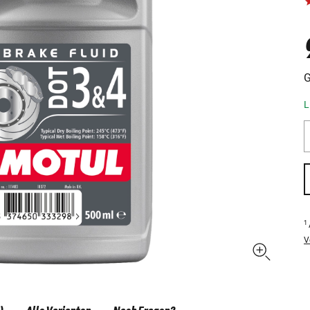
G
L
1
V