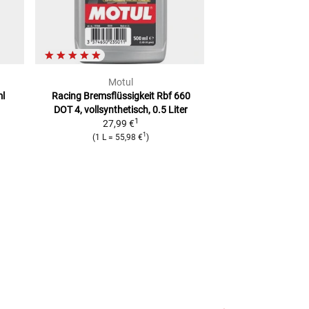
Motul
Louis 
ml
Racing Bremsflüssigkeit Rbf 660
Bremsfluessigkeit
DOT 4, vollsynthetisch, 0.5 Liter
Lite
1
27,99 €
11,99
1
(
1 L
=
55,98 €
)
(
1 L
=
11