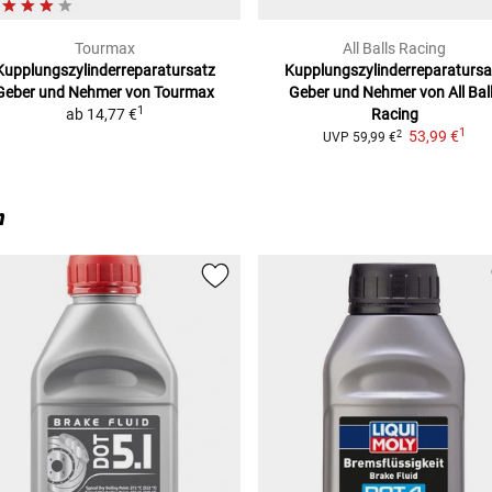
Tourmax
All Balls Racing
Kupplungszylinderreparatursatz
Kupplungszylinderreparatursa
Geber und Nehmer von Tourmax
Geber und Nehmer von All Bal
1
ab
14,77 €
Racing
1
53,99 €
2
UVP
59,99 €
n