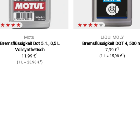
Motul
LIQUI MOLY
Bremsflüssigkeit Dot 5.1., 0,5 L
Bremsflüssigkeit DOT 4, 500 
1
Vollsynthetisch
7,99 €
1
1
11,99 €
(
1 L
=
15,98 €
)
1
(
1 L
=
23,98 €
)