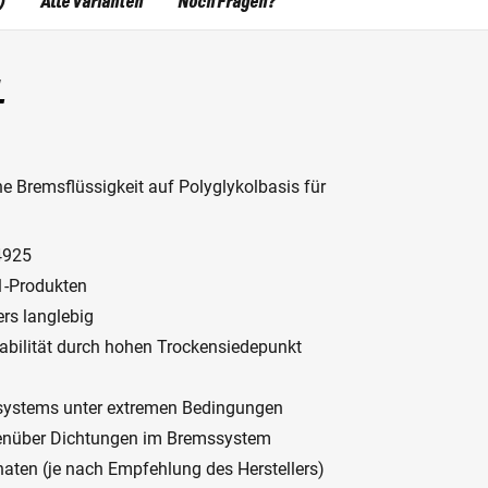
)
Alle Varianten
Noch Fragen?
L
he Bremsflüssigkeit auf Polyglykolbasis für
4925
1-Produkten
rs langlebig
abilität durch hohen Trockensiedepunkt
mssystems unter extremen Bedingungen
egenüber Dichtungen im Bremssystem
aten (je nach Empfehlung des Herstellers)