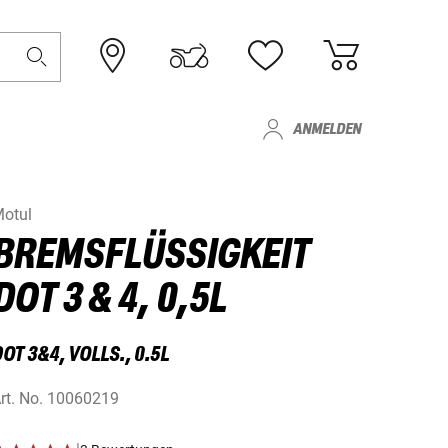
ANMELDEN
otul
BREMSFLÜSSIGKEIT
DOT 3 & 4, 0,5L
OT 3&4, VOLLS., 0.5L
rt. No.
10060219