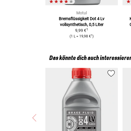
Motul
Bremsflüssigkeit Dot 4 Lv
vollsynthetisch, 0,5 Liter
1
9,99 €
1
(
1 L
=
19,98 €
)
Das könnte dich auch interessiere