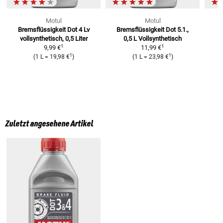
Motul
Motul
Bremsflüssigkeit Dot 4 Lv
Bremsflüssigkeit Dot 5.1.,
R
vollsynthetisch, 0,5 Liter
0,5 L
Vollsynthetisch
R
1
1
9,99 €
11,99 €
1
1
(
1 L
=
19,98 €
)
(
1 L
=
23,98 €
)
Zuletzt angesehene Artikel