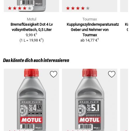
Motul
Tourmax
Bremsflüssigkeit Dot 4 Lv
Kupplungszylinderreparatursatz
Kup
vollsynthetisch, 0,5 Liter
Geber und Nehmer von
Ge
1
9,99 €
Tourmax
1
1
ab
14,77 €
(
1 L
=
19,98 €
)
Das könnte dich auch interessieren