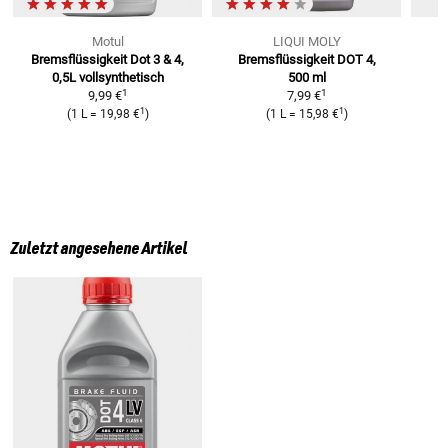
Motul
LIQUI MOLY
Bremsflüssigkeit Dot 3 & 4,
Bremsflüssigkeit DOT 4,
B
0,5L
vollsynthetisch
500 ml
1
1
9,99 €
7,99 €
1
1
(
1 L
=
19,98 €
)
(
1 L
=
15,98 €
)
Zuletzt angesehene Artikel