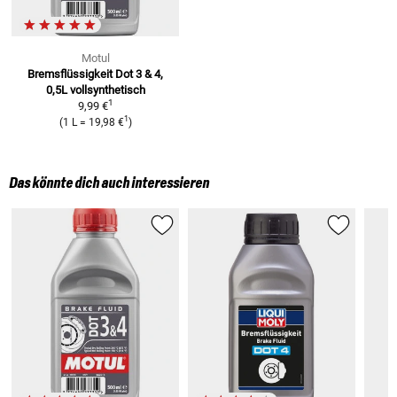
Motul
Bremsflüssigkeit Dot 3 & 4,
0,5L
vollsynthetisch
1
9,99 €
1
(
1 L
=
19,98 €
)
Das könnte dich auch interessieren