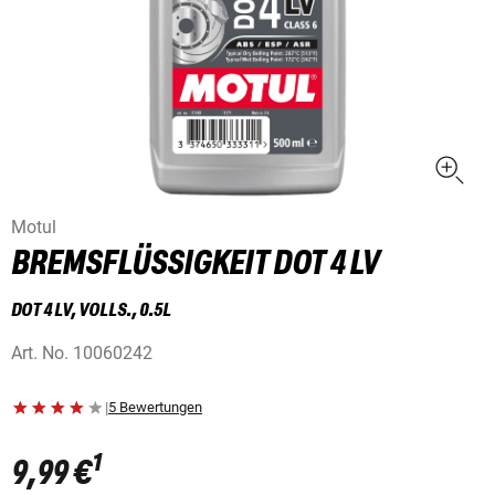
Motul
BREMSFLÜSSIGKEIT DOT 4 LV
DOT 4 LV, VOLLS., 0.5L
Art. No.
10060242
|
5 Bewertungen
1
9,99 €