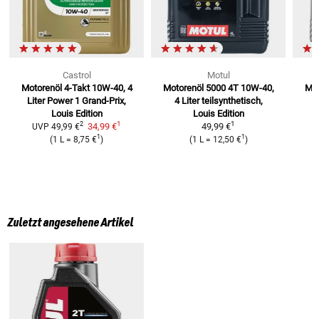
Castrol
Motul
Motorenöl 4-Takt 10W-40, 4
Motorenöl 5000 4T 10W-40,
Mot
Liter
Power 1 Grand-Prix,
4 Liter
teilsynthetisch,
Louis Edition
Louis Edition
1
1
2
34,99 €
49,99 €
UVP
49,99 €
1
1
(
1 L
=
8,75 €
)
(
1 L
=
12,50 €
)
Zuletzt angesehene Artikel