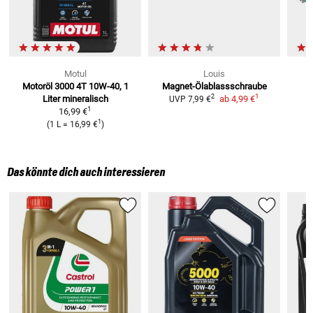
Motul
Louis
Motoröl 3000 4T 10W-40, 1
Magnet-Ölablassschraube
1
2
Liter
mineralisch
ab
4,99 €
UVP
7,99 €
1
16,99 €
1
(
1 L
=
16,99 €
)
Das könnte dich auch interessieren