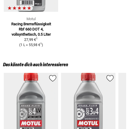
Motul
Racing Bremsflüssigkeit
Rbf 660
DOT 4,
vollsynthetisch, 0.5 Liter
1
27,99 €
1
(
1 L
=
55,98 €
)
Das könnte dich auch interessieren