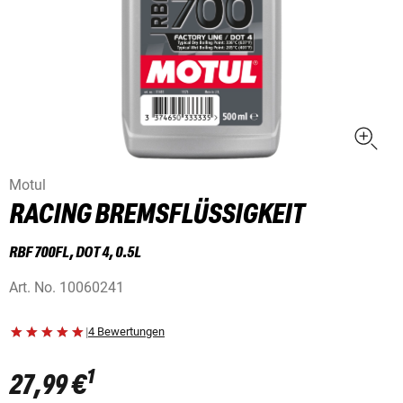
Motul
RACING BREMSFLÜSSIGKEIT
RBF 700FL, DOT 4, 0.5L
Art. No.
10060241
|
4 Bewertungen
1
27,99 €