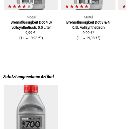
Motul
Motul
Bremsflüssigkeit Dot 4 Lv
Bremsflüssigkeit Dot 3 & 4,
B
vollsynthetisch, 0,5 Liter
0,5L
vollsynthetisch
1
1
9,99 €
9,99 €
1
1
(
1 L
=
19,98 €
)
(
1 L
=
19,98 €
)
Zuletzt angesehene Artikel