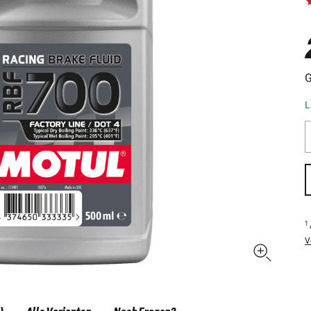
G
L
1
V