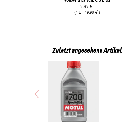
1
9,99 €
1
(
1 L
=
19,98 €
)
Zuletzt angesehene Artikel