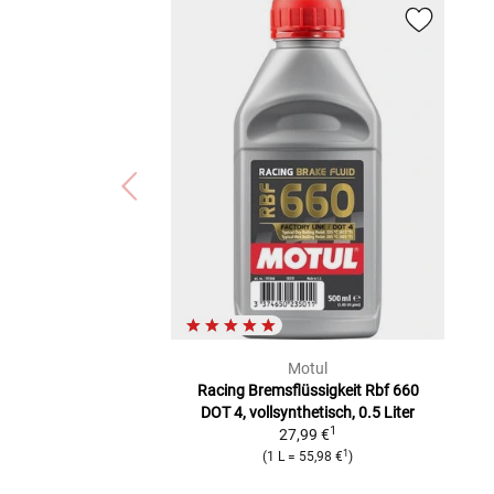
Motul
Racing Bremsflüssigkeit Rbf 660
DOT 4, vollsynthetisch, 0.5 Liter
1
27,99 €
1
(
1 L
=
55,98 €
)