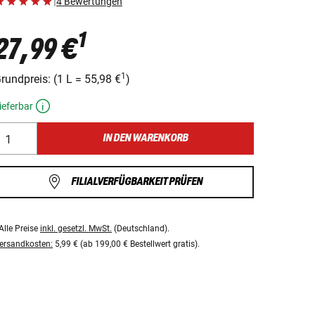
|
4 Bewertungen
1
27,99 €
1
rundpreis:
(
1 L
=
55,98 €
)
ieferbar
IN DEN WARENKORB
FILIALVERFÜGBARKEIT PRÜFEN
Alle Preise
inkl. gesetzl. MwSt.
(Deutschland).
ersandkosten:
5,99 € (ab 199,00 € Bestellwert gratis).