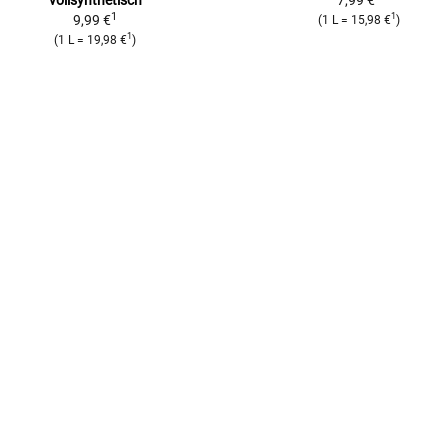
1
1
9,99 €
(
1 L
=
15,98 €
)
1
(
1 L
=
19,98 €
)