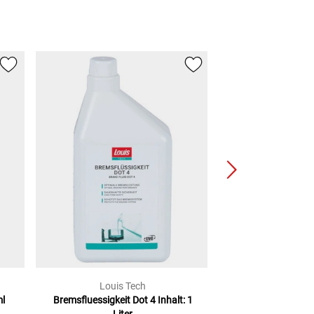
Louis Tech
Mot
ml
Bremsfluessigkeit Dot 4
Inhalt: 1
Bremsflüssigkeit 
Liter
Vollsynt