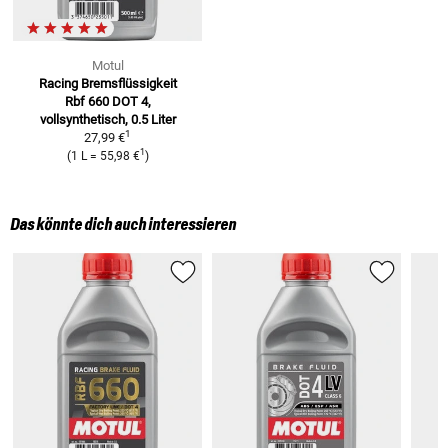
Motul
Racing Bremsflüssigkeit
Rbf 660
DOT 4,
vollsynthetisch, 0.5 Liter
1
27,99 €
1
(
1 L
=
55,98 €
)
Das könnte dich auch interessieren