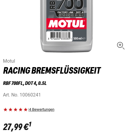
Motul
RACING BREMSFLÜSSIGKEIT
RBF 700FL, DOT 4, 0.5L
Art. No.
10060241
|
4 Bewertungen
1
27,99 €