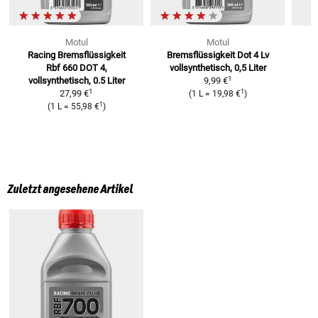
Motul
Motul
Racing Bremsflüssigkeit
Bremsflüssigkeit Dot 4 Lv
B
Rbf 660
DOT 4,
vollsynthetisch, 0,5 Liter
1
vollsynthetisch, 0.5 Liter
9,99 €
1
1
27,99 €
(
1 L
=
19,98 €
)
1
(
1 L
=
55,98 €
)
Zuletzt angesehene Artikel