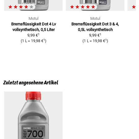
Motul
Motul
Bremsflüssigkeit Dot 4 Lv
Bremsflüssigkeit Dot 3 & 4,
B
vollsynthetisch, 0,5 Liter
0,5L
vollsynthetisch
1
1
9,99 €
9,99 €
1
1
(
1 L
=
19,98 €
)
(
1 L
=
19,98 €
)
Zuletzt angesehene Artikel