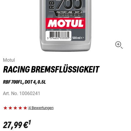
Motul
RACING BREMSFLÜSSIGKEIT
RBF 700FL, DOT 4, 0.5L
Art. No.
10060241
|
4 Bewertungen
1
27,99 €