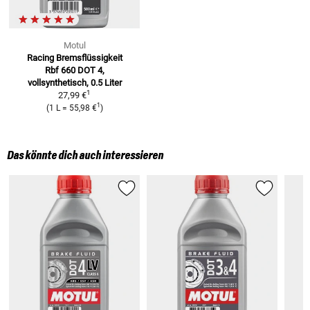
Motul
Racing Bremsflüssigkeit
Rbf 660
DOT 4,
vollsynthetisch, 0.5 Liter
1
27,99 €
1
(
1 L
=
55,98 €
)
Das könnte dich auch interessieren