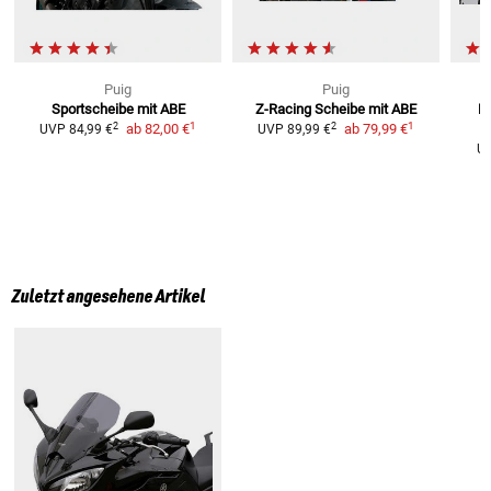
Puig
Puig
Sportscheibe mit ABE
Z-Racing Scheibe
mit ABE
R
1
1
2
2
ab
82,00 €
ab
79,99 €
UVP
84,99 €
UVP
89,99 €
U
Zuletzt angesehene Artikel