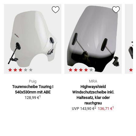
Puig
MRA
Tourenscheibe Touring I
Highwayshield
T
540x530mm mit ABE
Windschutzscheibe
inkl.
1
128,99 €
Haltesatz, klar oder
rauchgrau
1
2
136,71 €
UVP
143,90 €