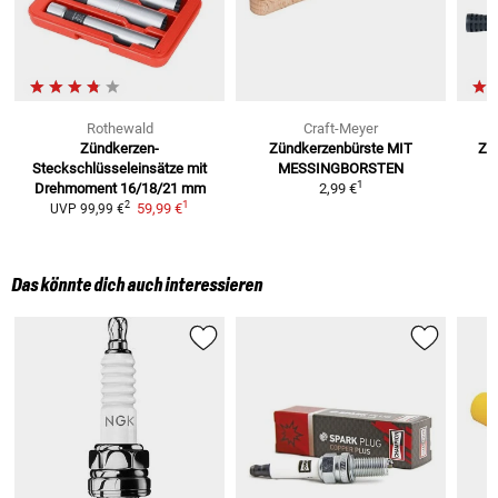
Rothewald
Craft-Meyer
Zündkerzen-
Zündkerzenbürste
MIT
Zü
Steckschlüsseleinsätze mit
MESSINGBORSTEN
1
Drehmoment 16/18/21 mm
2,99 €
1
2
59,99 €
UVP
99,99 €
Das könnte dich auch interessieren