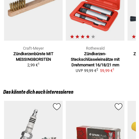
Craft-Meyer
Rothewald
Zündkerzenbürste
MIT
Zündkerzen-
Zü
MESSINGBORSTEN
Steckschlüsseleinsätze mit
1
2,99 €
Drehmoment 16/18/21 mm
1
2
59,99 €
UVP
99,99 €
Das könnte dich auch interessieren