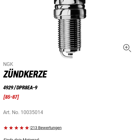
NGK
ZÜNDKERZE
4929 / DPR8EA-9
[
85-87
]
Art. No.
10035014
|
213 Bewertungen
Finde dein Motorrad: