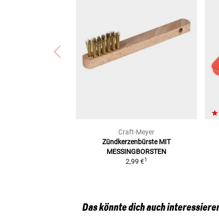
Moto Guzzi CALIFORNIA VINTAGE/AQUILA NERA (C
Kawasaki Z 750 LTD (KETTENANTRIEB) (KZ750B/
Moto Guzzi CALIFORNIA 90 ANIVERSARIO (CALI90
Moto Guzzi CALIFORNIA CLASSIC/TOURING (KD/
Moto Guzzi 1200 SPORT (1200SPORT2)
Moto Guzzi GRISO 1100 (GRISO-1100)
Moto Guzzi V11 SPORT/SCURA/ROSSO/CAFE/LE M
Moto Guzzi CALIFORNIA EV/SPECIAL/TOURING (K
Moto Guzzi CALIFORNIA 1100 I.E. (CALI1100I)
Craft-Meyer
Zündkerzenbürste
MIT
MESSINGBORSTEN
1
2,99 €
Das könnte dich auch interessiere