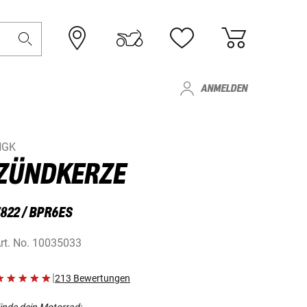
ANMELDEN
NGK
ZÜNDKERZE
822 / BPR6ES
rt. No.
10035033
|
213 Bewertungen
inde dein Motorrad: