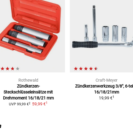
ALI-VINT)
S)
)
TOURING)
ANS... (KR/KT/01)
C)
Rothewald
Craft-Meyer
Zündkerzen-
Zündkerzenwerkzeug
3/8", 6-tei
Steckschlüsseleinsätze mit
16/18/21mm
1
Drehmoment 16/18/21 mm
19,99 €
1
59,99 €
2
UVP
99,99 €
n