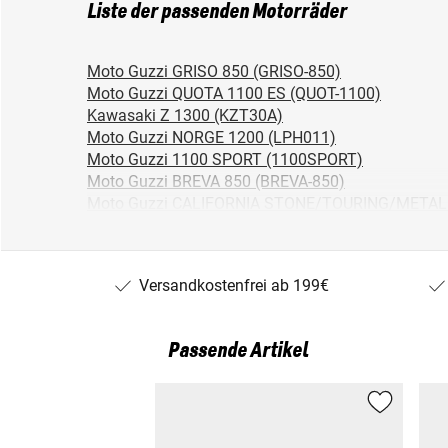
Liste der passenden Motorräder
Moto Guzzi GRISO 850 (GRISO-850)
Moto Guzzi QUOTA 1100 ES (QUOT-1100)
Kawasaki Z 1300 (KZT30A)
Moto Guzzi NORGE 1200 (LPH011)
Moto Guzzi 1100 SPORT (1100SPORT)
Moto Guzzi BREVA 850 (BREVA-850)
Moto Guzzi CALIFORNIA STONE/TOURING/METAL
Kawasaki Z 1300 DFI (ZGT30A)
Moto Guzzi SPORT 1100 (SPORT1100I)
Moto Guzzi BREVA V 1200 (BREVAV1200)
Versandkostenfrei ab 199€
Moto Guzzi CALIFORNIA JACKAL (JACKAL(KD))
Yamaha XV 535/S/DX VIRAGO (4MC/2YL/3BR/VJ
Moto Guzzi NORGE 850 (LP000)
Passende Artikel
Yamaha SR 400 (RH05)
Moto Guzzi CALIFORNIA 1100 (KD)
Moto Guzzi BREVA V 1100 (BREVAV1100)
Kawasaki Z 750 LTD BD (ZAHNRIEMEN) (KZ750B/
Moto Guzzi BELLAGIO 940 (LY)