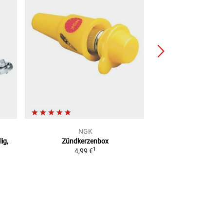
NGK
NG
lig,
Zündkerzenbox
Zündkerze
1
4,99 €
ab
4,9