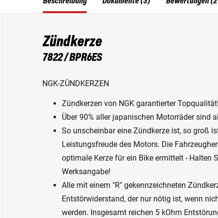
Beschreibung
Dokumente (3)
Bewertungen (2
Zündkerze
7822 / BPR6ES
NGK-ZÜNDKERZEN
Zündkerzen von NGK garantierter Topqualität
Über 90% aller japanischen Motorräder sind 
So unscheinbar eine Zündkerze ist, so groß ist
Leistungsfreude des Motors. Die Fahrzeughers
optimale Kerze für ein Bike ermittelt - Halten
Werksangabe!
Alle mit einem "R" gekennzeichneten Zündker
Entstörwiderstand, der nur nötig ist, wenn ni
werden. Insgesamt reichen 5 kOhm Entstörung