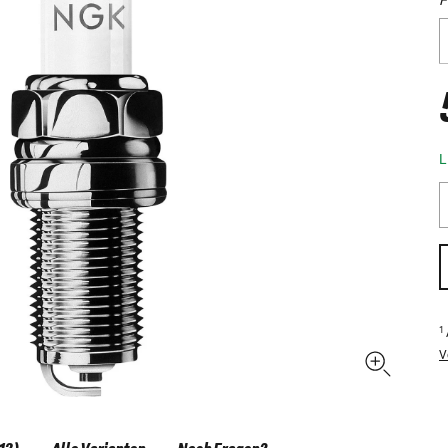
L
1
V