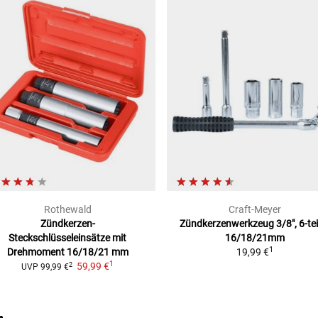
Rothewald
Craft-Meyer
Zündkerzen-
Zündkerzenwerkzeug
3/8", 6-tei
Steckschlüsseleinsätze mit
16/18/21mm
1
Drehmoment 16/18/21 mm
19,99 €
1
59,99 €
2
UVP
99,99 €