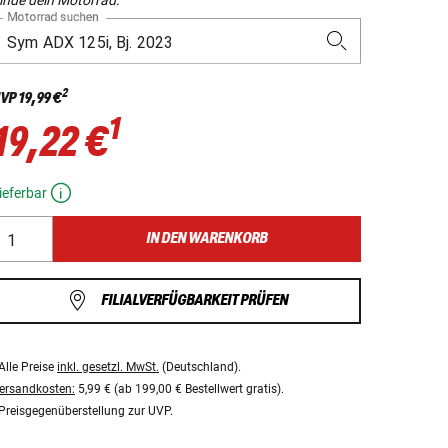
Motorrad suchen
2
VP
19,99 €
1
19,22 €
ieferbar
IN DEN WARENKORB
FILIALVERFÜGBARKEIT PRÜFEN
Alle Preise
inkl. gesetzl. MwSt.
(Deutschland).
ersandkosten:
5,99 € (ab 199,00 € Bestellwert gratis).
Preisgegenüberstellung zur UVP.