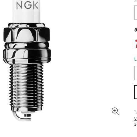
U
L
1
V
2