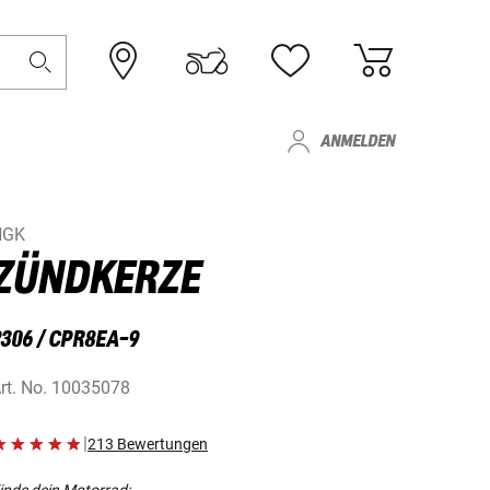
ANMELDEN
NGK
ZÜNDKERZE
2306 / CPR8EA-9
rt. No.
10035078
|
213 Bewertungen
inde dein Motorrad: