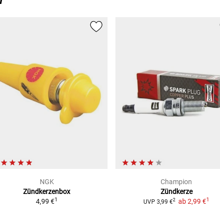
n
/DS)
NGK
Champion
Zündkerzenbox
Zündkerze
1
1
4,99 €
ab
2,99 €
2
UVP
3,99 €