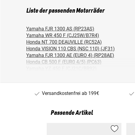
Liste der passenden Motorräder
Yamaha FJR 1300 AS (RP23AS)
Yamaha WR 450 F (CJ25W/B7R4)
Honda NT 700 DEAUVILLE (RC52A)
Honda VISION 110 CBS (NSC 110) (JF31)
Yamaha FJR 1300 AE (EURO 4) (RP28AE)
Honda CB 500 F (EUR0 4/5) (PC63)
Yamaha YZ 450 F (CJ21C/BR92)
Yamaha FJR 1300 A (EURO 4) (RP28A)
Honda CRF 150 F (CRF150F/9/10)
Honda CRF 150 F (CRF150F/9/14)
Versandkostenfrei ab 199€
Yamaha YZ 450 F (CJ23C/BR96)
Honda CRF 150 F (CRF150F/9/15)
Honda DN-01 NSA 700 A (RC55)
Passende Artikel
Yamaha N-MAX 125 (GPD125-A) (EURO 4) (SEC71)
Honda CBR 500 R (EURO 4) (PC62)
Honda CRF 150 F (CRF150F/9/11)
Honda CRF 150 F (CRF150F/9/13)