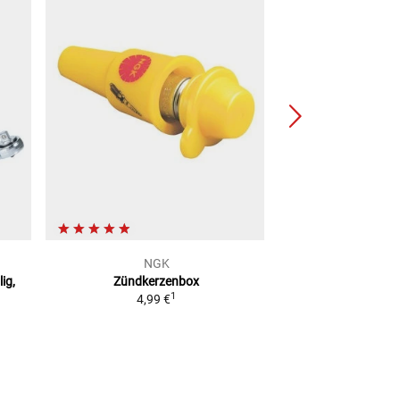
NGK
NG
lig,
Zündkerzenbox
Zündkerze
1
4,99 €
ab
4,9