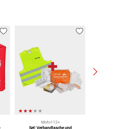
Moto112+
Moto1
-
Set: Verbandtasche und
Warnw