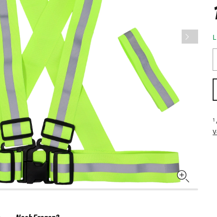
L
1
V