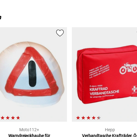
n
Moto112+
Hepp
Warndreieckhaube
für
Verbandtasche Krafträder, Ö