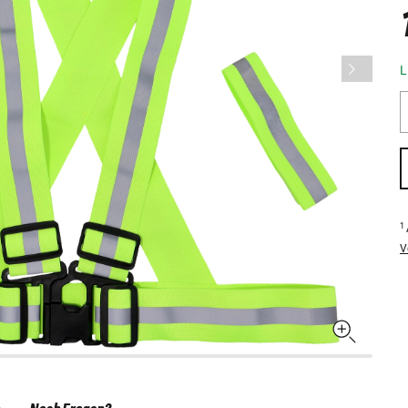
L
1
V