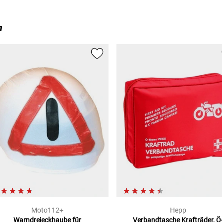
n
Moto112+
Hepp
Warndreieckhaube
für
Verbandtasche Krafträder, Ö