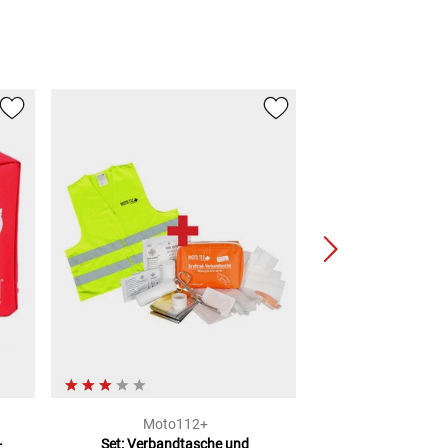
Moto112+
Moto1
-
Set: Verbandtasche und
Warnw