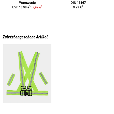
Warnweste
DIN 13167
1
1
3
7,99 €
9,99 €
UVP
12,98 €
Zuletzt angesehene Artikel