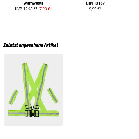
Warnweste
DIN 13167
1
1
3
7,99 €
9,99 €
UVP
12,98 €
Zuletzt angesehene Artikel