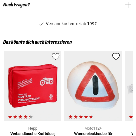
Noch Fragen?
Versandkostenfrei ab 199€
Das könnte dich auch interessieren
Hepp
Moto112+
Verbandtasche Krafträder,
Warndreieckhaube
für
Ve