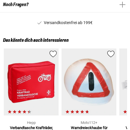
Noch Fragen?
Versandkostenfrei ab 199€
Das könnte dich auch interessieren
Hepp
Moto112+
Verbandtasche Krafträder,
Warndreieckhaube
für
Ve