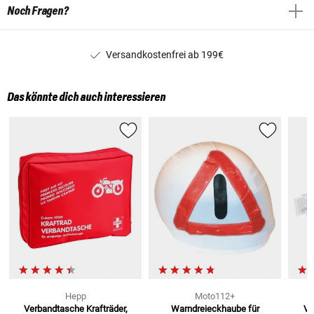
Noch Fragen?
Versandkostenfrei ab 199€
Das könnte dich auch interessieren
Hepp
Moto112+
Verbandtasche Krafträder,
Warndreieckhaube
für
Ve