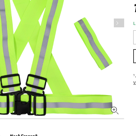
L
1
V