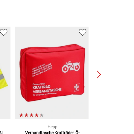
Hepp
Moto1
AL
Verbandtasche Krafträder, Ö-
Warndreiec