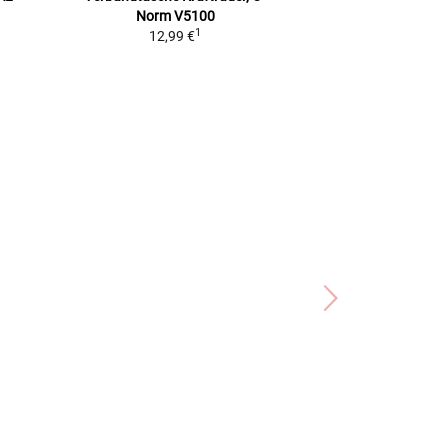
Norm V5100
Integra
1
12,99 €
7,99