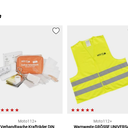
n
Moto112+
Moto112+
Verbandtasche Krafträder
DIN
Warnweste
GRÖSSE UNIVERS