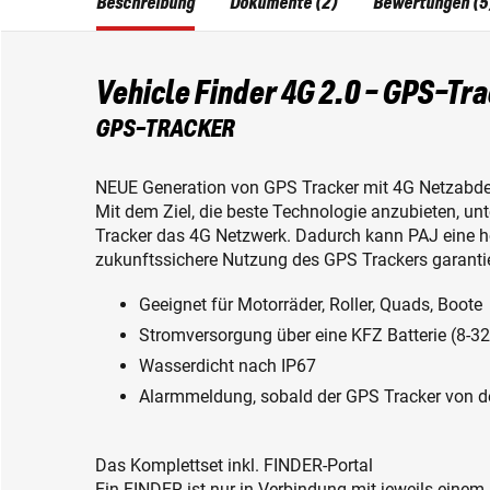
Beschreibung
Dokumente (2)
Bewertungen (5
Vehicle Finder 4G 2.0 - GPS-Tr
GPS-TRACKER
NEUE Generation von GPS Tracker mit 4G Netzabd
Mit dem Ziel, die beste Technologie anzubieten, un
Tracker das 4G Netzwerk. Dadurch kann PAJ eine 
zukunftssichere Nutzung des GPS Trackers garanti
Geeignet für Motorräder, Roller, Quads, Boote
Stromversorgung über eine KFZ Batterie (8-3
Wasserdicht nach IP67
Alarmmeldung, sobald der GPS Tracker von de
Das Komplettset inkl. FINDER-Portal
Ein FINDER ist nur in Verbindung mit jeweils einem