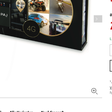
U
L
1
V
2