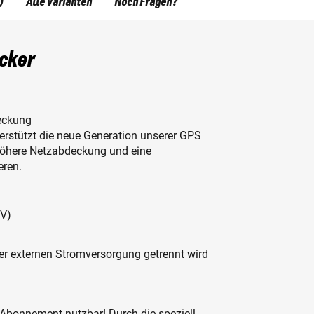
)
Alle Varianten
Noch Fragen?
acker
eckung
terstützt die neue Generation unserer GPS
höhere Netzabdeckung und eine
eren.
2V)
r externen Stromversorgung getrennt wird
 Abonnement nutzbar! Durch die speziell